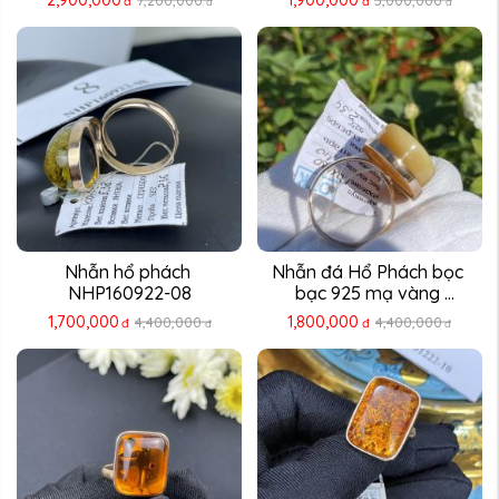
đ
đ
đ
đ
Nhẫn hổ phách 
Nhẫn đá Hổ Phách bọc 
NHP160922-08
bạc 925 mạ vàng 
NHP121022-08
1,700,000
1,800,000
4,400,000
4,400,000
đ
đ
đ
đ