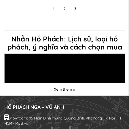
1
2
3
Nhẫn Hổ Phách: Lịch sử, loại hổ
phách, ý nghĩa và cách chọn mua
Xem thêm
HỔ PHÁCH NGA - VŨ ANH
Showroom: 05 Phan Đình Phùng, Quảng Bình. Kho hàng: Hà Nội - TP
HCM - Moskva