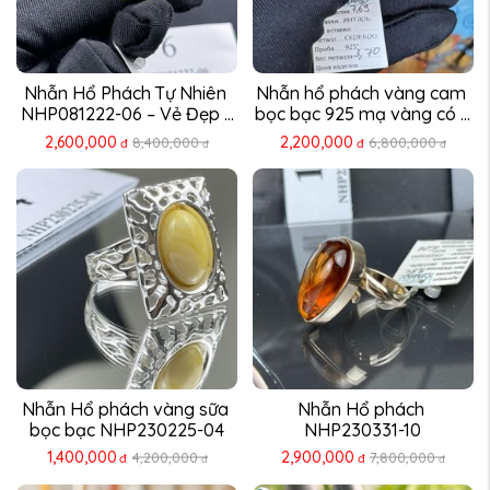
Nhẫn Hổ Phách Tự Nhiên 
Nhẫn hổ phách vàng cam 
NHP081222-06 – Vẻ Đẹp ...
bọc bạc 925 mạ vàng có ...
2,600,000
2,200,000
8,400,000
6,800,000
đ
đ
đ
đ
Nhẫn Hổ phách vàng sữa 
Nhẫn Hổ phách 
bọc bạc NHP230225-04
NHP230331-10
1,400,000
2,900,000
4,200,000
7,800,000
đ
đ
đ
đ