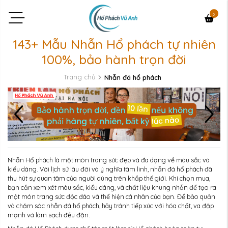
0
143+ Mẫu Nhẫn Hổ phách tự nhiên
100%, bảo hành trọn đời
Trang chủ
Nhẫn đá hổ phách
Nhẫn Hổ phách là một món trang sức đẹp và đa dạng về màu sắc và
kiểu dáng. Với lịch sử lâu đời và ý nghĩa tâm linh, nhẫn đá hổ phách đã
thu hút sự quan tâm của người dùng trên khắp thế giới. Khi chọn mua,
bạn cần xem xét màu sắc, kiểu dáng, và chất liệu khung nhẫn để tạo ra
một món trang sức độc đáo và thể hiện cá nhân của bạn. Để bảo quản
và chăm sóc nhẫn đá hổ phách, hãy tránh tiếp xúc với hóa chất, va đập
mạnh và làm sạch đều đặn.