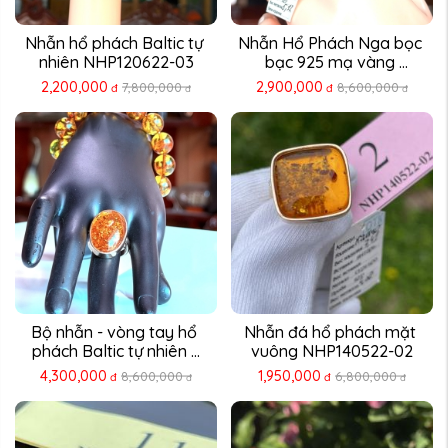
Nhẫn hổ phách Baltic tự 
Nhẫn Hổ Phách Nga bọc 
nhiên NHP120622-03
bạc 925 mạ vàng 
NHP230311-12
2,200,000
2,900,000
7,800,000
8,600,000
đ
đ
đ
đ
Bộ nhẫn - vòng tay hổ 
Nhẫn đá hổ phách mặt 
phách Baltic tự nhiên ...
vuông NHP140522-02
4,300,000
1,950,000
8,600,000
6,800,000
đ
đ
đ
đ