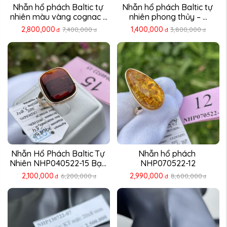
Nhẫn hổ phách Baltic tự 
Nhẫn hổ phách Baltic tự 
nhiên màu vàng cognac ...
nhiên phong thủy – ...
2,800,000
1,400,000
7,400,000
3,800,000
đ
đ
đ
đ
Nhẫn Hổ Phách Baltic Tự 
Nhẫn hổ phách 
Nhiên NHP040522-15 Bạc 
NHP070522-12
...
2,100,000
2,990,000
6,200,000
8,600,000
đ
đ
đ
đ