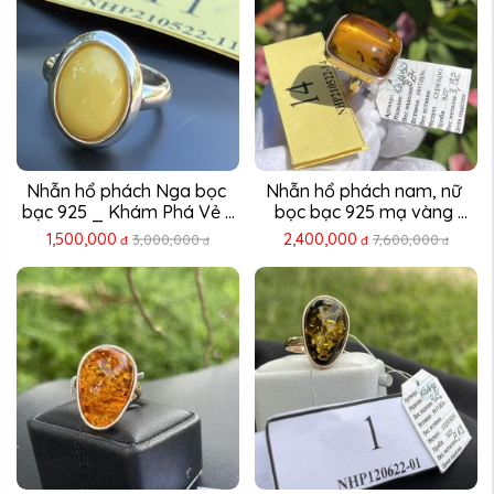
Nhẫn hổ phách Nga bọc 
Nhẫn hổ phách nam, nữ 
bạc 925 _ Khám Phá Vẻ ...
bọc bạc 925 mạ vàng 
Khám ...
1,500,000
2,400,000
3,000,000
7,600,000
đ
đ
đ
đ