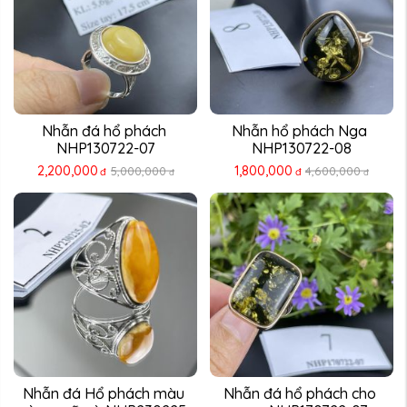
Nhẫn đá hổ phách 
Nhẫn hổ phách Nga 
NHP130722-07
NHP130722-08
2,200,000
1,800,000
5,000,000
4,600,000
đ
đ
đ
đ
Nhẫn đá Hổ phách màu 
Nhẫn đá hổ phách cho 