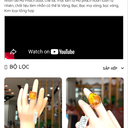
Nhẫn đá Hổ Phách được chế tác mặt làm từ Hổ phách hoàn toàn tự
nhiên, chất liệu làm nhẫn có thể là Vàng, Bạc, Bạc mạ vàng, bọc vàng,
Kim loại tổng hợp
BỘ LỌC
SẮP XẾP