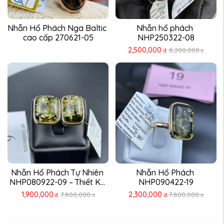
Nhẫn Hổ Phách Nga Baltic 
Nhẫn hổ phách 
cao cấp 270621-05
NHP250322-08
2,500,000
8,200,000
đ
đ
Nhẫn Hổ Phách Tự Nhiên 
Nhẫn Hổ Phách 
NHP080922-09 – Thiết Kế 
NHP090422-19
...
1,900,000
2,300,000
7,800,000
7,800,000
đ
đ
đ
đ