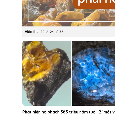
Hiển thị:
12
/
24
/
36
Phát hiện hổ phách 385 triệu năm tuổi: Bí mật 