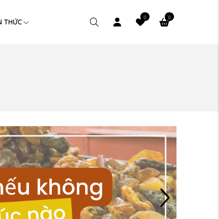
0
0
N THỨC