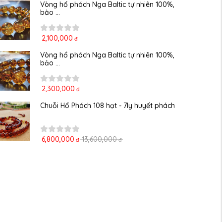
Vòng hổ phách Nga Baltic tự nhiên 100%, 
bảo ...
2,100,000
đ
Vòng hổ phách Nga Baltic tự nhiên 100%, 
bảo ...
2,300,000
đ
Chuỗi Hổ Phách 108 hạt - 7ly huyết phách
6,800,000
13,600,000
đ
đ