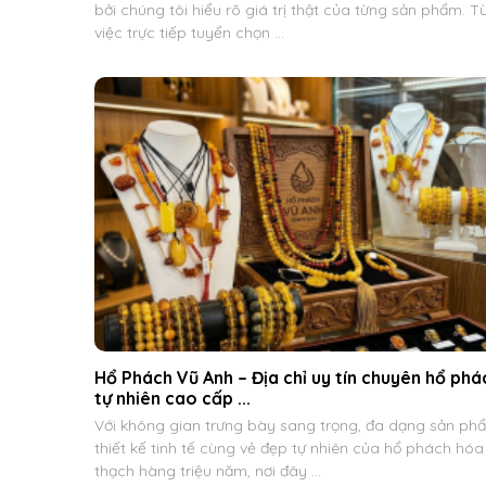
bởi chúng tôi hiểu rõ giá trị thật của từng sản phẩm. T
việc trực tiếp tuyển chọn ...
Hổ Phách Vũ Anh – Địa chỉ uy tín chuyên hổ phá
tự nhiên cao cấp ...
Với không gian trưng bày sang trọng, đa dạng sản ph
thiết kế tinh tế cùng vẻ đẹp tự nhiên của hổ phách hóa
thạch hàng triệu năm, nơi đây ...