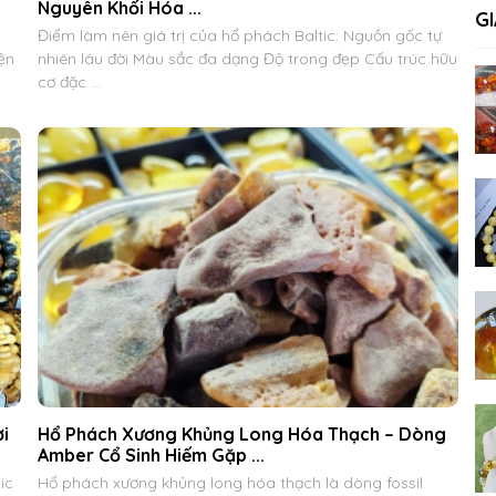
Nguyên Khối Hóa ...
GI
Điểm làm nên giá trị của hổ phách Baltic: Nguồn gốc tự
ện
nhiên lâu đời Màu sắc đa dạng Độ trong đẹp Cấu trúc hữu
cơ đặc ...
i
Hổ Phách Xương Khủng Long Hóa Thạch – Dòng
Amber Cổ Sinh Hiếm Gặp ...
ic
Hổ phách xương khủng long hóa thạch là dòng fossil