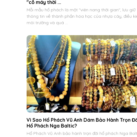
"cỗ máy thời ...
Mỗi mẫu hổ phách là một "viên nang thời gian", lưu giữ
thông tin về thành phần hóa học của nhựa cây, điều ki
môi trường và quá ...
Vì Sao Hổ Phách Vũ Anh Dám Bảo Hành Trọn Đờ
Hổ Phách Nga Baltic?
Hổ Phách Vũ Anh bảo hành trọn đời hổ phách Nga Balt