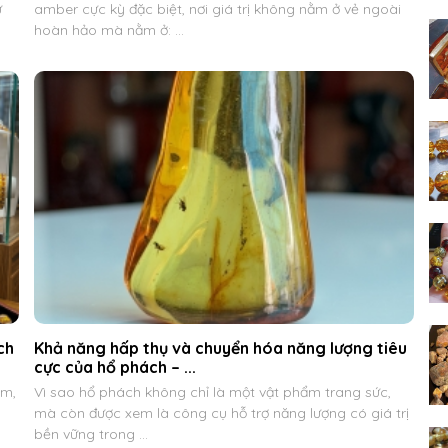
ừ
amber cực kỳ đặc biệt, nơi giá trị không nằm ở vẻ ngoài
hoàn hảo mà nằm ở: ...
ch
Khả năng hấp thụ và chuyển hóa năng lượng tiêu
cực của hổ phách – ...
ẩm,
Vì sao hổ phách không chỉ là một vật phẩm trang sức,
mà còn được xem là công cụ hỗ trợ năng lượng có giá trị
bền vững trong ...