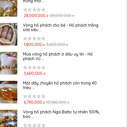
trùng mỗi ...
28,000,000
28,000,000
đ
đ
Vòng hổ phách cho bé - Hổ phách trắng 
sữa siêu ...
1,800,000
3,600,000
đ
đ
Mua vòng hổ phách ở đâu uy tín - Hổ 
phách Vũ ...
3,600,000
đ
Mặt dây chuyền hổ phách côn trùng 40 
triệu ...
6,790,000
13,580,000
đ
đ
Vòng hổ phách Nga Baltic tự nhiên 100%, 
bảo ...