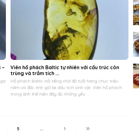
 –
Viên hổ phách Baltic tự nhiên với cấu trúc côn
trùng và trầm tích ...
Nga
Hổ phách Baltic nổi tiếng nhờ độ tuổi hàng chục triệu
năm và đặc tính giữ lại dấu tích sinh vật. Viên hổ phách
trong ảnh thể hiện đầy đủ những yếu ...
5
...