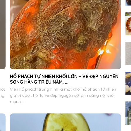
HỔ PHÁCH TỰ NHIÊN KHỐI LỚN – VẺ ĐẸP NGUYÊN
SƠNG HÀNG TRIỆU NĂM, ...
một
Viên hổ phách trong hình là một khối hổ phách tự nhiên
ựng
giá trị cao , hội tụ vẻ đẹp nguyên sơ, ánh sáng nội khối
mạnh, ...