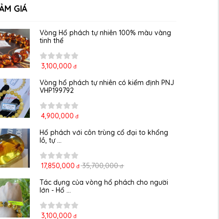
ẢM GIÁ
Vòng Hổ phách tự nhiên 100% màu vàng 
tinh thể
3,100,000
đ
Vòng hổ phách tự nhiên có kiểm định PNJ 
VHP199792
4,900,000
đ
Hổ phách với côn trùng cổ đại to khổng 
lồ, tự ...
17,850,000
35,700,000
đ
đ
Tác dụng của vòng hổ phách cho người 
lớn - Hổ ...
3,100,000
đ