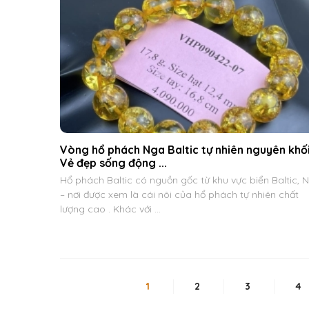
Vòng hổ phách Nga Baltic tự nhiên nguyên khối
Vẻ đẹp sống động ...
Hổ phách Baltic có nguồn gốc từ khu vực biển Baltic, 
– nơi được xem là cái nôi của hổ phách tự nhiên chất
lượng cao . Khác với ...
1
2
3
4