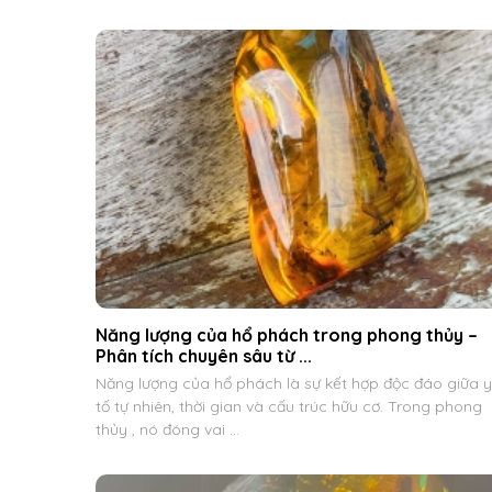
Năng lượng của hổ phách trong phong thủy –
Phân tích chuyên sâu từ ...
Năng lượng của hổ phách là sự kết hợp độc đáo giữa 
tố tự nhiên, thời gian và cấu trúc hữu cơ. Trong phong
thủy , nó đóng vai ...