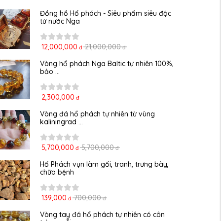
Đồng hồ Hổ phách - Siêu phẩm siêu độc 
từ nước Nga
12,000,000
21,000,000
đ
đ
Vòng hổ phách Nga Baltic tự nhiên 100%, 
bảo ...
2,300,000
đ
Vòng đá hổ phách tự nhiên từ vùng 
kaliningrad ...
5,700,000
5,700,000
đ
đ
Hổ Phách vụn làm gối, tranh, trưng bày, 
chữa bệnh
139,000
700,000
đ
đ
Vòng tay đá hổ phách tự nhiên có côn 