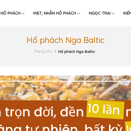
 HỔ PHÁCH
MẶT, NHẪN HỔ PHÁCH
NGỌC TRAI
KIẾ
Hổ phách Nga Baltic
Trang chủ
Hổ phách Nga Baltic