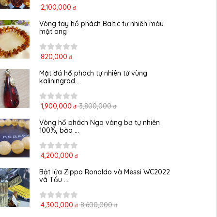
2,100,000
đ
Vòng tay hổ phách Baltic tự nhiên màu 
mật ong
820,000
đ
Mặt đá hổ phách tự nhiên từ vùng 
kaliningrad ...
1,900,000
3,800,000
đ
đ
Vòng hổ phách Nga vàng bơ tự nhiên 
100%, bảo ...
4,200,000
đ
Bật lửa Zippo Ronaldo và Messi WC2022 
và Tẩu ...
4,300,000
8,600,000
đ
đ