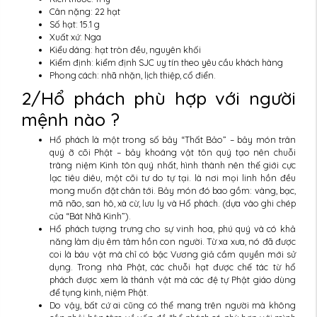
Cân nặng: 22 hạt
Số hạt: 15.1 g
Xuất xứ: Nga
Kiểu dáng: hạt tròn đều, nguyên khối
Kiểm định: kiểm định SJC uy tín theo yêu cầu khách hàng
Phong cách: nhã nhặn, lịch thiệp, cổ điển.
2/Hổ phách phù hợp với người
mệnh nào ?
Hổ phách là một trong số bảy “Thất Bảo” – bảy món trân
quý ỡ cõi Phật – bảy khoáng vật tôn quý tạo nên chuỗi
tràng niệm Kinh tôn quý nhất, hình thành nên thế giới cực
lạc tiêu diêu, một cõi tư do tự tại. là nơi mọi linh hồn đều
mong muốn đặt chân tới. Bảy món đó bao gồm: vàng, bạc,
mã não, san hô, xà cừ, lưu ly và Hổ phách. (dựa vào ghi chép
của “Bát Nhã Kinh”).
Hổ phách tượng trưng cho sự vinh hoa, phú quý và có khả
năng làm dịu êm tâm hồn con người. Từ xa xưa, nó đã được
coi là báu vật mà chỉ có bậc Vương giả cầm quyền mới sử
dụng. Trong nhà Phật, các chuỗi hạt được chế tác từ hổ
phách được xem là thánh vật mà các đệ tự Phật giáo dùng
để tụng kinh, niệm Phật.
Do vậy, bất cứ ai cũng có thể mang trên người mà không