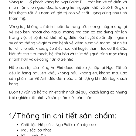
Vòng tay Hổ phách vàng bơ Nga Baltic 11 ly toát lên vẻ cổ điển và
nhã nhặn cho người đeo, là dạng hạt nguyên khối và có thời gian
hóa thạch rất lâu năm, có giá trị cao về chất lượng cũng như tính
thẩm mỹ.
Vòng tay không chỉ đơn thuần là trang sức phong thủy, mang lại
vẻ đẹp bên ngoài cho người mang mà còn có tác dụng rất lớn
trong việc trị bệnh: có khả năng điều hòa huyết áp ổn định, giảm
sự căng thẳng và giảm các bệnh về viêm sưng và mang lại nhiều
lợi ích cho sức khỏe, giúp điều hòa khí huyết, thanh lọc cơ thể, đặc
biệt tốt cho tim mạch, hệ tiêu hóa và thúc đẩy quá trình mọc răng
nhanh hơn và dễ dàng hơn ở trẻ nhỏ.
Hổ phách tại cửa hàng An Phú được nhập trực tiếp tại Nga. Tất cả
đều là hàng nguyên khối, không nấu, không ép, không mờ. Các
sản phẩm tại Vũ Anh đều đảm bảo chất lượng khi đến tay khách
hàng.
Luôn tư vấn và hỗ trợ nhiệt tình nhất để quý khách hàng có những
trải nghiệm tốt nhất về sản phẩm của bản thân.
1/Thông tin chi tiết sản phẩm:
Chất liệu: Hổ phách Nga Baltic niên đại cao
Màu sắc: bơ nhạt
Kích thước: 11 ly