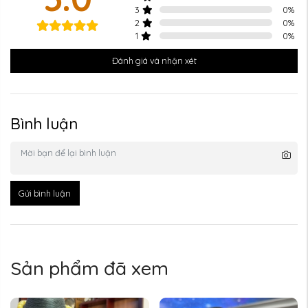
3
0
%
2
0
%
1
0
%
Đánh giá và nhận xét
Bình luận
Gửi bình luận
Sản phẩm đã xem