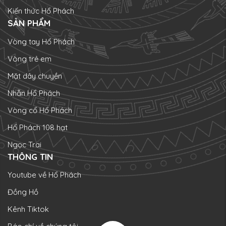
Kiến thức Hổ Phách
SẢN PHẨM
Vòng tay Hổ Phách
Vòng trẻ em
Mặt dây chuyền
Nhẫn Hổ Phách
Vòng cổ Hổ Phách
Hổ Phách 108 hạt
Ngọc Trai
THÔNG TIN
Youtube về Hổ Phách
Đồng Hồ
Kênh Tiktok