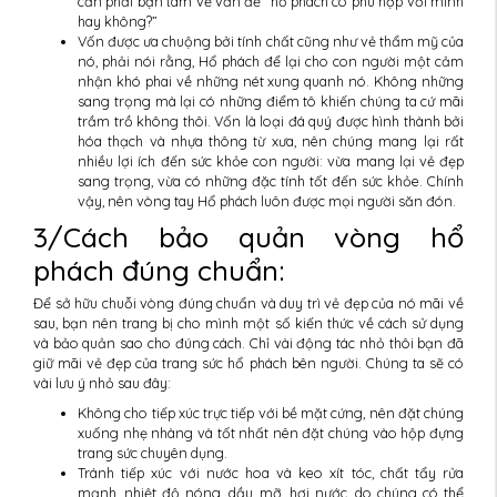
cần phải bận tâm về vấn đề “hổ phách có phù hợp với mình
hay không?”
Vốn được ưa chuộng bởi tính chất cũng như vẻ thẩm mỹ của
nó, phải nói rằng, Hổ phách để lại cho con người một cảm
nhận khó phai về những nét xung quanh nó. Không những
sang trọng mà lại có những điểm tô khiến chúng ta cứ mãi
trầm trồ không thôi. Vốn là loại đá quý được hình thành bởi
hóa thạch và nhựa thông từ xưa, nên chúng mang lại rất
nhiều lợi ích đến sức khỏe con người: vừa mang lại vẻ đẹp
sang trọng, vừa có những đặc tính tốt đến sức khỏe. Chính
vậy, nên vòng tay Hổ phách luôn được mọi người săn đón.
3/Cách bảo quản vòng hổ
phách đúng chuẩn:
Để sở hữu chuỗi vòng đúng chuẩn và duy trì vẻ đẹp của nó mãi về
sau, bạn nên trang bị cho mình một số kiến thức về cách sử dụng
và bảo quản sao cho đúng cách. Chỉ vài động tác nhỏ thôi bạn đã
giữ mãi vẻ đẹp của trang sức hổ phách bên người. Chúng ta sẽ có
vài lưu ý nhỏ sau đây:
Không cho tiếp xúc trực tiếp với bề mặt cứng, nên đặt chúng
xuống nhẹ nhàng và tốt nhất nên đặt chúng vào hộp đựng
trang sức chuyên dụng.
Tránh tiếp xúc với nước hoa và keo xít tóc, chất tẩy rửa
mạnh, nhiệt độ nóng, dầu mỡ, hơi nước…do chúng có thể