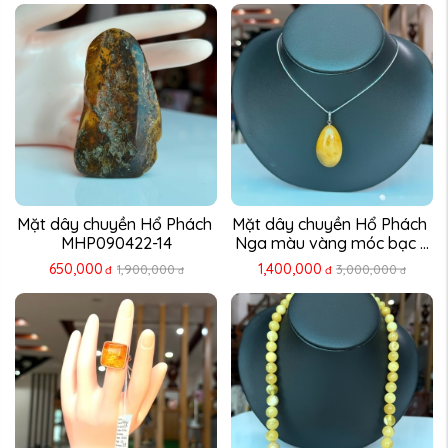
Mặt dây chuyền Hổ Phách 
Mặt dây chuyền Hổ Phách 
MHP090422-14
Nga màu vàng móc bạc ...
650,000
1,400,000
1,900,000
3,000,000
đ
đ
đ
đ