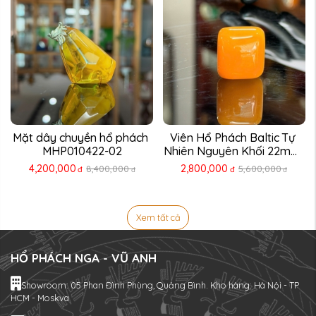
Mặt dây chuyền hổ phách 
Viên Hổ Phách Baltic Tự 
MHP010422-02
Nhiên Nguyên Khối 22mm 
...
4,200,000
2,800,000
8,400,000
5,600,000
đ
đ
đ
đ
Xem tất cả
HỔ PHÁCH NGA - VŨ ANH
Showroom: 05 Phan Đình Phùng, Quảng Bình. Kho hàng: Hà Nội - TP
HCM - Moskva