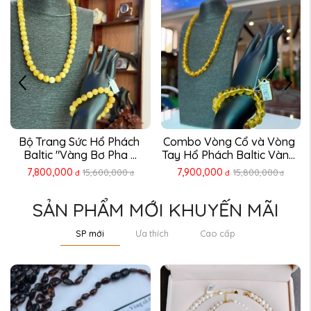
Bộ Trang Sức Hổ Phách 
Combo Vòng Cổ và Vòng 
Baltic "Vàng Bơ Pha ...
Tay Hổ Phách Baltic Vàng 
...
7,800,000
7,900,000
15,600,000
15,800,000
đ
đ
đ
đ
SẢN PHẨM MỚI KHUYẾN MÃI
SP mới
Ưa thích
Cao cấp