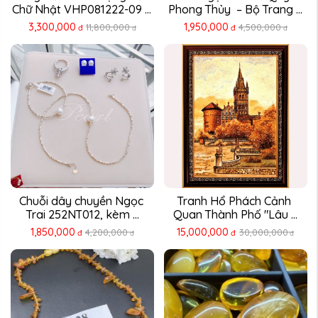
Chữ Nhật VHP081222-09 – 
Phong Thủy  – Bộ Trang ...
...
3,300,000
1,950,000
11,800,000
4,500,000
đ
đ
đ
đ
Chuỗi dây chuyền Ngọc 
Tranh Hổ Phách Cảnh 
Trai 252NT012, kèm ...
Quan Thành Phố "Lâu ...
1,850,000
15,000,000
4,200,000
30,000,000
đ
đ
đ
đ