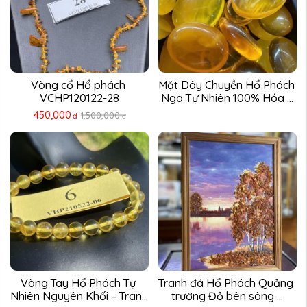
Vòng cổ Hổ phách 
Mặt Dây Chuyền Hổ Phách 
VCHP120122-28
Nga Tự Nhiên 100% Hóa ...
450,000
1,500,000
đ
đ
Vòng Tay Hổ Phách Tự 
Tranh đá Hổ Phách Quảng 
Nhiên Nguyên Khối – Trang 
trường Đỏ bên sông ...