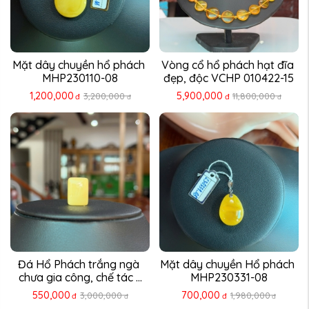
Mặt dây chuyền hổ phách 
Vòng cổ hổ phách hạt đĩa 
MHP230110-08
đẹp, độc VCHP 010422-15
1,200,000
5,900,000
3,200,000
11,800,000
đ
đ
đ
đ
Đá Hổ Phách trắng ngà 
Mặt dây chuyền Hổ phách 
chưa gia công, chế tác ...
MHP230331-08
550,000
700,000
3,000,000
1,980,000
đ
đ
đ
đ