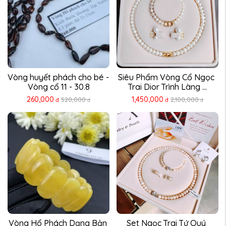
Vòng huyết phách cho bé - 
Siêu Phẩm Vòng Cổ Ngọc 
Vòng cổ 11 - 30.8
Trai Dior Trình Làng ...
260,000
1,450,000
520,000
2,100,000
đ
đ
đ
đ
Vòng Hổ Phách Dạng Bản 
Set Ngọc Trai Tứ Quý 