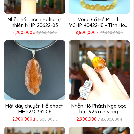
Nhẫn hổ phách Baltic tự 
Vòng Cổ Hổ Phách 
nhiên NHP120622-03
VCHP140422-18 – Tinh Hoa 
...
2,200,000
8,500,000
7,800,000
27,000,000
đ
đ
đ
đ
Mặt dây chuyền Hổ phách 
Nhẫn Hổ Phách Nga bọc 
MHP230331-06
bạc 925 mạ vàng 
NHP230311-12
2,900,000
2,900,000
5,800,000
8,600,000
đ
đ
đ
đ