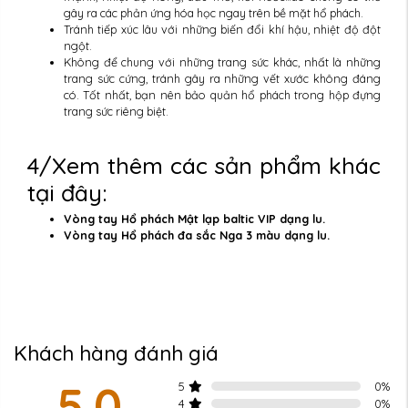
gây ra các phản ứng hóa học ngay trên bề mặt hổ phách.
Tránh tiếp xúc lâu với những biến đổi khí hậu, nhiệt độ đột
ngột.
Không để chung với những trang sức khác, nhất là những
trang sức cứng, tránh gây ra những vết xước không đáng
có. Tốt nhất, bạn nên bảo quản hổ phách trong hộp đựng
trang sức riêng biệt.
4/Xem thêm các sản phẩm khác
tại đây:
Vòng tay Hổ phách Mật lạp baltic VIP dạng lu.
Vòng tay Hổ phách đa sắc Nga 3 màu dạng lu.
Khách hàng đánh giá
5.0
5
0
%
4
0
%