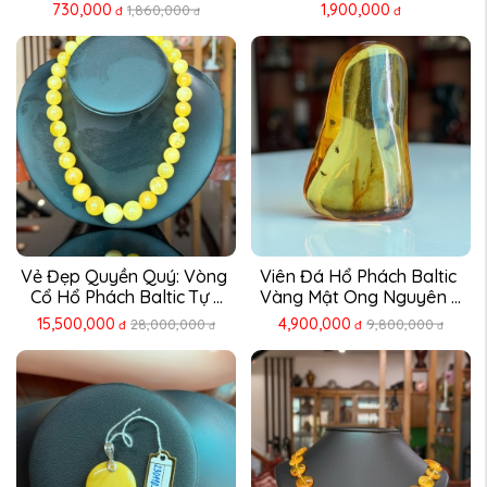
...
730,000
1,900,000
1,860,000
đ
đ
đ
Vẻ Đẹp Quyền Quý: Vòng 
Viên Đá Hổ Phách Baltic 
Cổ Hổ Phách Baltic Tự ...
Vàng Mật Ong Nguyên ...
15,500,000
4,900,000
28,000,000
9,800,000
đ
đ
đ
đ