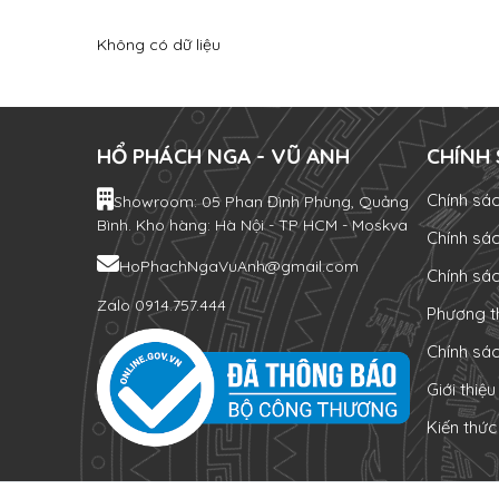
Không có dữ liệu
HỔ PHÁCH NGA - VŨ ANH
CHÍNH
Chính sá
Showroom: 05 Phan Đình Phùng, Quảng
Bình. Kho hàng: Hà Nội - TP HCM - Moskva
Chính sá
HoPhachNgaVuAnh@gmail.com
Chính sá
Zalo 0914.757.444
Phương t
Chính sá
Giới thiệu
Kiến thứ