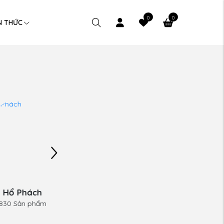
0
0
N THỨC
Hổ Phách
Ngọc Trai
830 Sản phẩm
38 Sản phẩm