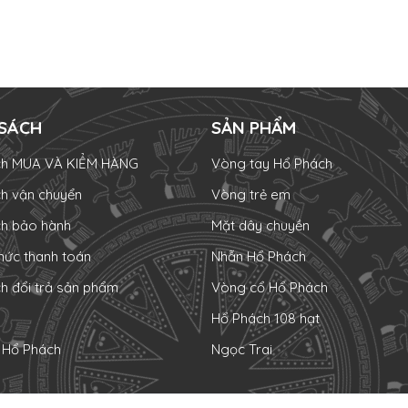
 SÁCH
SẢN PHẨM
ch MUA VÀ KIỂM HÀNG
Vòng tay Hổ Phách
ch vận chuyển
Vòng trẻ em
ch bảo hành
Mặt dây chuyền
hức thanh toán
Nhẫn Hổ Phách
ch đổi trả sản phẩm
Vòng cổ Hổ Phách
Hổ Phách 108 hạt
c Hổ Phách
Ngọc Trai