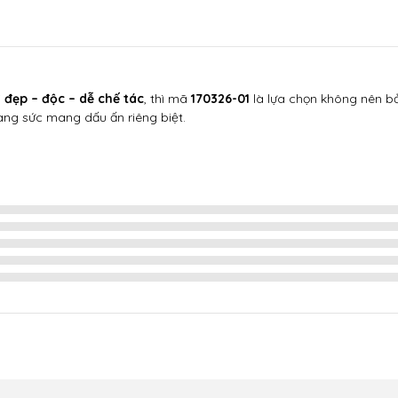
i
đẹp – độc – dễ chế tác
, thì mã
170326-01
là lựa chọn không nên bỏ 
ang sức mang dấu ấn riêng biệt.