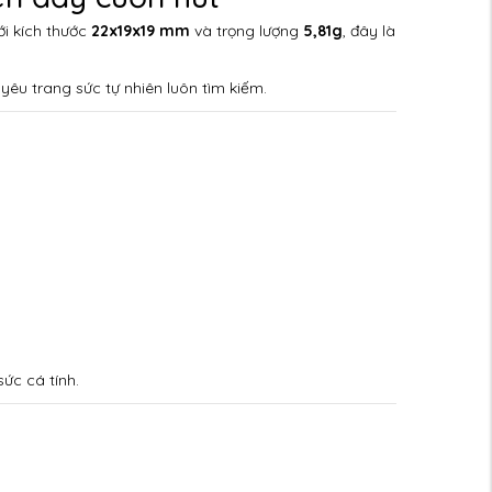
ới kích thước
22x19x19 mm
và trọng lượng
5,81g
, đây là
yêu trang sức tự nhiên luôn tìm kiếm.
ức cá tính.