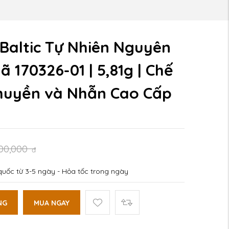
Baltic Tự Nhiên Nguyên
 170326-01 | 5,81g | Chế
huyền và Nhẫn Cao Cấp
600,000
đ
uốc từ 3-5 ngày - Hỏa tốc trong ngày
NG
MUA NGAY