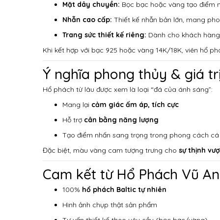
Mặt dây chuyền:
Bọc bạc hoặc vàng tạo điểm n
Nhẫn cao cấp:
Thiết kế nhẫn bản lớn, mang pho
Trang sức thiết kế riêng:
Dành cho khách hàng 
Khi kết hợp với bạc 925 hoặc vàng 14K/18K, viên hổ ph
Ý nghĩa phong thủy & giá tr
Hổ phách từ lâu được xem là loại “đá của ánh sáng”:
Mang lại
cảm giác ấm áp, tích cực
Hỗ trợ
cân bằng năng lượng
Tạo điểm nhấn sang trọng trong phong cách cá
Đặc biệt, màu vàng cam tượng trưng cho
sự thịnh v
Cam kết từ Hổ Phách Vũ A
100%
hổ phách Baltic tự nhiên
Hình ảnh chụp thật sản phẩm
Tư vấn thiết kế theo yêu cầu (bọc bạc/vàng)