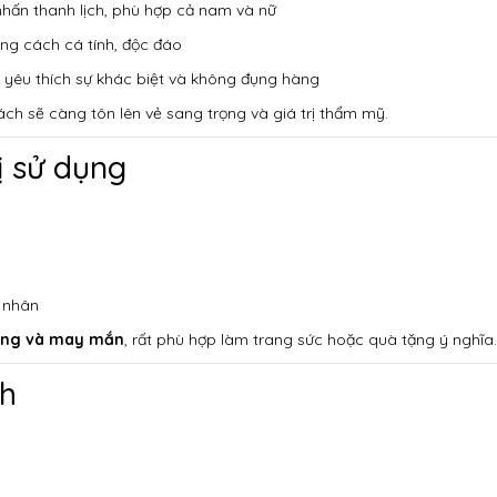
hấn thanh lịch, phù hợp cả nam và nữ
ng cách cá tính, độc đáo
yêu thích sự khác biệt và không đụng hàng
ách sẽ càng tôn lên vẻ sang trọng và giá trị thẩm mỹ.
ị sử dụng
 nhân
ượng và may mắn
, rất phù hợp làm trang sức hoặc quà tặng ý nghĩa.
nh