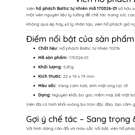
Viên
hổ phách Baltic tự nhiên mã 170326-01
sở hữu s
một viên nguyên liệu lý tưởng để chế tác trang sức c
Không qua ép hay xử lý nhân tạo, viên hổ phách giữ ng
Điểm nổi bật của sản phẩm
Chất liệu:
Hổ phách Baltic tự nhiên 100%
Mã sản phẩm:
170326-01
Khối lượng:
5,81g
Kích thước:
22 x 19 x 19 mm
Màu sắc:
Vàng cam tươi, ánh mật ong rực rỡ
Dạng:
Nguyên khối, bo góc mềm mại, bề mặt b
Viên đá có hình khối vuông bo tròn độc đáo, tạo cảm gi
Gợi ý chế tác – Sang trọng
Với hình dáng cân đối và màu sắc nổi bật, viên hổ phá