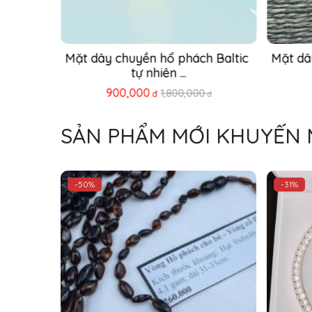
c Vàng 
Mặt dây chuyền hổ phách Baltic 
Mặt dâ
..
tự nhiên ...
900,000
0
1,800,000
đ
đ
đ
SẢN PHẨM MỚI KHUYẾN 
-50%
-31%