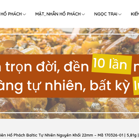
 HỔ PHÁCH
MẶT, NHẪN HỔ PHÁCH
NGỌC TRAI
KIẾ
iên Hổ Phách Baltic Tự Nhiên Nguyên Khối 22mm – Mã 170326-01 | 5,81g