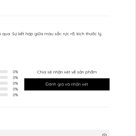
qua. Sự kết hợp giữa màu sắc rực rỡ, kích thước lý
0
%
Chia sẻ nhận xét về sản phẩm
0
%
0
%
Đánh giá và nhận xét
0
%
0
%