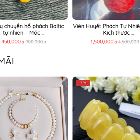
y chuyền hổ phách Baltic 
Viên Huyết Phách Tự Nhiê
tự nhiên – Móc ...
– Kích thước ...
450,000
1,500,000
900,000
4,500,000
đ
đ
đ
MÃI
-72%