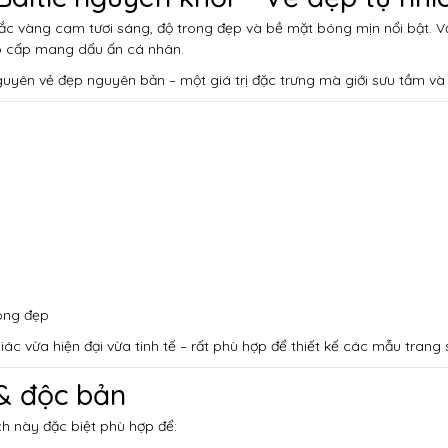
ắc vàng cam tươi sáng, độ trong đẹp và bề mặt bóng mịn nổi bật. V
ao cấp mang dấu ấn cá nhân.
uyên vẻ đẹp nguyên bản – một giá trị đặc trưng mà giới sưu tầm và 
óng đẹp
ác vừa hiện đại vừa tinh tế – rất phù hợp để thiết kế các mẫu trang s
 & độc bản
ch này đặc biệt phù hợp để: