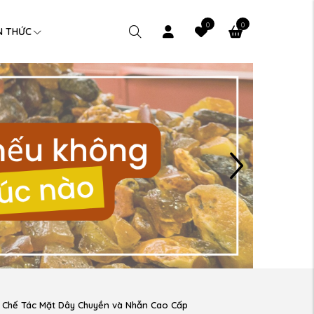
0
0
N THỨC
 | Chế Tác Mặt Dây Chuyền và Nhẫn Cao Cấp