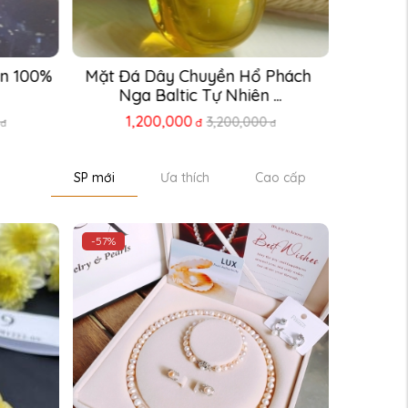
n 100% 
Mặt Đá Dây Chuyền Hổ Phách 
Nga Baltic Tự Nhiên ...
1,200,000
3,200,000
đ
đ
đ
SP mới
Ưa thích
Cao cấp
-57%