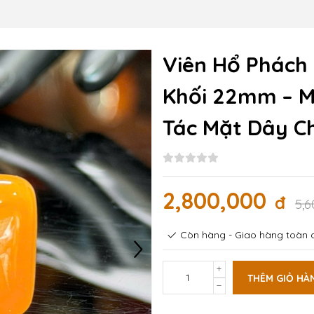
Viên Hổ Phách 
Khối 22mm – Mã
Tác Mặt Dây C
2,800,000
đ
5,
Còn hàng - Giao hàng toàn q
THÊM GIỎ HÀ