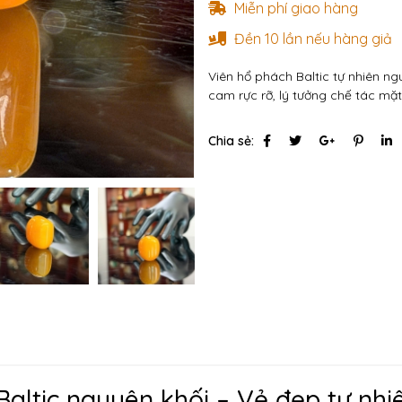
Miễn phí giao hàng
Đền 10 lần nếu hàng giả
Viên hổ phách Baltic tự nhiên n
cam rực rỡ, lý tưởng chế tác mặ
Chia sẻ:
Baltic nguyên khối – Vẻ đẹp tự nhi