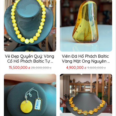
Vẻ Đẹp Quyền Quý: Vòng 
Viên Đá Hổ Phách Baltic 
Cổ Hổ Phách Baltic Tự ...
Vàng Mật Ong Nguyên ...
15,500,000
4,900,000
28,000,000
9,800,000
đ
đ
đ
đ