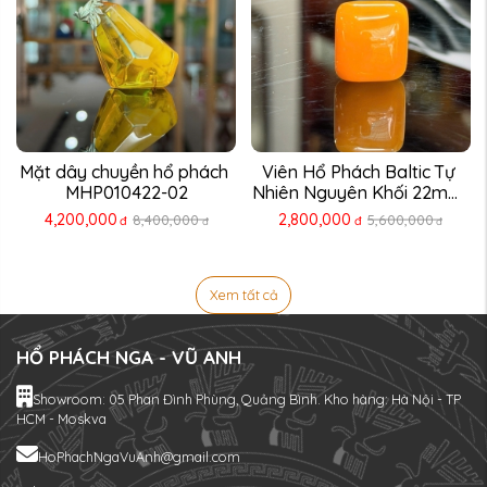
Mặt dây chuyền hổ phách 
Viên Hổ Phách Baltic Tự 
MHP010422-02
Nhiên Nguyên Khối 22mm 
...
4,200,000
2,800,000
8,400,000
5,600,000
đ
đ
đ
đ
Xem tất cả
HỔ PHÁCH NGA - VŨ ANH
Showroom: 05 Phan Đình Phùng, Quảng Bình. Kho hàng: Hà Nội - TP
HCM - Moskva
HoPhachNgaVuAnh@gmail.com