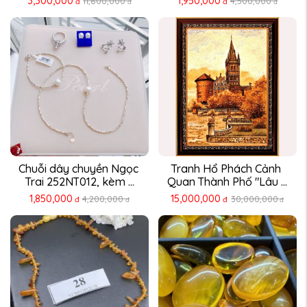
3,300,000
1,950,000
11,800,000
4,500,000
đ
đ
đ
đ
Chuỗi dây chuyền Ngọc 
Tranh Hổ Phách Cảnh 
Trai 252NT012, kèm ...
Quan Thành Phố "Lâu ...
1,850,000
15,000,000
4,200,000
30,000,000
đ
đ
đ
đ