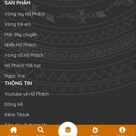
SẢN PHẨM
Vòng tay Hổ Phách
Vòng trẻ em
Mặt dây chuyền
Nhẫn Hổ Phách
Vòng cổ Hổ Phách
Hổ Phách 108 hạt
Ngọc Trai
THÔNG TIN
Youtube về Hổ Phách
Đồng Hồ
Kênh Tiktok
Báo chí về chúng tôi
Chính sách