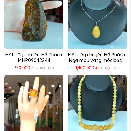
Mặt dây chuyền Hổ Phách 
Mặt dây chuyền Hổ Phách 
MHP090422-14
Nga màu vàng móc bạc ...
650,000
1,400,000
1,900,000
3,000,000
đ
đ
đ
đ