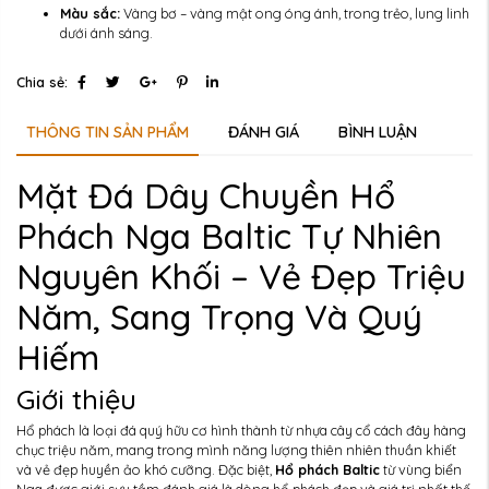
Màu sắc:
Vàng bơ – vàng mật ong óng ánh, trong trẻo, lung linh
dưới ánh sáng.
Chia sẻ:
THÔNG TIN SẢN PHẨM
ĐÁNH GIÁ
BÌNH LUẬN
Mặt Đá Dây Chuyền Hổ
Phách Nga Baltic Tự Nhiên
Nguyên Khối – Vẻ Đẹp Triệu
Năm, Sang Trọng Và Quý
Hiếm
Giới thiệu
Hổ phách là loại đá quý hữu cơ hình thành từ nhựa cây cổ cách đây hàng
chục triệu năm, mang trong mình năng lượng thiên nhiên thuần khiết
và vẻ đẹp huyền ảo khó cưỡng. Đặc biệt,
Hổ phách Baltic
từ vùng biển