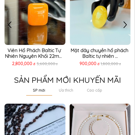
Mặt dây chuyền hổ phách 
Mặt dây chuyền hổ phách 
Baltic tự nhiên ...
Baltic tự nhiên – Móc ...
900,000
450,000
1,800,000
900,000
đ
đ
đ
đ
SẢN PHẨM MỚI KHUYẾN MÃI
SP mới
Ưa thích
Cao cấp