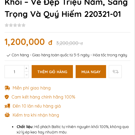
Khối – Vẻ Đẹp Triệu Năm, Sang
Trọng Và Quý Hiếm 220321-01
1,200,000
đ
3,200,000
đ
Còn hàng - Giao hàng toàn quốc từ 3-5 ngày - Hỏa tốc trong ngày
THÊM GIỎ HÀNG
MUA NGAY
Miễn phí giao hàng
Cam kết hàng chính hãng 100%
Đền 10 lần nếu hàng giả
Kiểm tra khi nhận hàng
Chất liệu:
Hổ phách Baltic tự nhiên nguyên khối 100%, không qua
xử lý ép keo hay nhuộm màu.