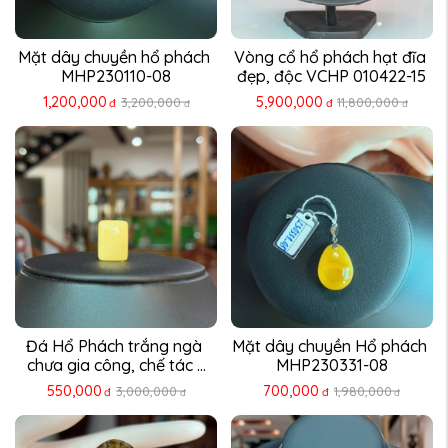
Mặt dây chuyền hổ phách 
Vòng cổ hổ phách hạt đĩa 
MHP230110-08
đẹp, độc VCHP 010422-15
1,200,000
5,900,000
3,200,000
11,800,000
đ
đ
đ
đ
Đá Hổ Phách trắng ngà 
Mặt dây chuyền Hổ phách 
chưa gia công, chế tác ...
MHP230331-08
550,000
700,000
3,000,000
1,980,000
đ
đ
đ
đ