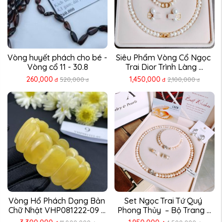
Vòng huyết phách cho bé - 
Siêu Phẩm Vòng Cổ Ngọc 
Vòng cổ 11 - 30.8
Trai Dior Trình Làng ...
260,000
1,450,000
520,000
2,100,000
đ
đ
đ
đ
Vòng Hổ Phách Dạng Bản 
Set Ngọc Trai Tứ Quý 
Chữ Nhật VHP081222-09 – 
Phong Thủy  – Bộ Trang ...
...