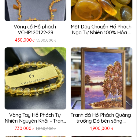
Vòng cổ Hổ phách 
Mặt Dây Chuyền Hổ Phách 
VCHP120122-28
Nga Tự Nhiên 100% Hóa ...
450,000
1,500,000
đ
đ
Vòng Tay Hổ Phách Tự 
Tranh đá Hổ Phách Quảng 
Nhiên Nguyên Khối – Trang 
trường Đỏ bên sông ...
...
730,000
1,900,000
1,860,000
đ
đ
đ