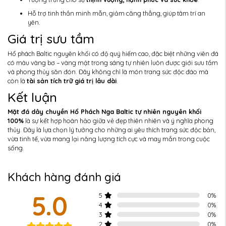
Hỗ trợ tinh thần minh mẫn, giảm căng thẳng, giúp tâm trí an
yên.
Giá trị sưu tầm
Hổ phách Baltic nguyên khối có độ quý hiếm cao, đặc biệt những viên đá
có màu vàng bơ – vàng mật trong sáng tự nhiên luôn được giới sưu tầm
và phong thủy săn đón. Đây không chỉ là món trang sức độc đáo mà
còn là
tài sản tích trữ giá trị lâu dài
.
Kết luận
Mặt đá dây chuyền Hổ Phách Nga Baltic tự nhiên nguyên khối
100%
là sự kết hợp hoàn hảo giữa vẻ đẹp thiên nhiên và ý nghĩa phong
thủy. Đây là lựa chọn lý tưởng cho những ai yêu thích trang sức độc bản,
vừa tinh tế, vừa mang lại năng lượng tích cực và may mắn trong cuộc
sống.
Khách hàng đánh giá
5.0
5
0
%
4
0
%
3
0
%
2
0
%