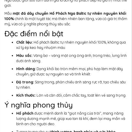
Nga được giới sưu tầm đánh giá là dòng hổ phách đẹp và giá trị nhất thế
giới.
Mẫu
mặt đá dây chuyền Hổ Phách Nga Baltic tự nhiên nguyên khối
100%
chính là một tuyệt tác mà thiên nhiên ban tặng, vừa có giá trị thẩm
mỹ, vừa có ý nghĩa phong thủy sâu sắc.
Đặc điểm nổi bật
Chất liệu:
Hổ phách Baltic tự nhiên nguyên khối 100%, không qua
xử lý ép keo hay nhuộm màu.
Màu sắc:
Vàng bơ – vàng mật ong óng ánh, trong trẻo, lung linh
dưới ánh sáng.
Hình dáng:
Dạng khối bo tròn mềm mại, phù hợp làm mặt dây
chuyền, giữ được sự nguyên sơ và tinh khiết.
Độ trong:
Sáng trong, phản chiếu ánh sáng rực rỡ, tạo chiều sâu
tự nhiên.
Kích thước:
Lớn và cân đối, cầm chắc tay, toát lên vẻ sang trọng.
Ý nghĩa phong thủy
Hổ phách
được mệnh danh là “giọt nắng của trời”, mang năng
lượng dương mạnh mẽ, giúp xua tan tà khí, đem lại may mắn và
bình an cho người đeo.
Tượng trưng cho sự
thịnh vượng, hạnh phúc và sức khỏe
.