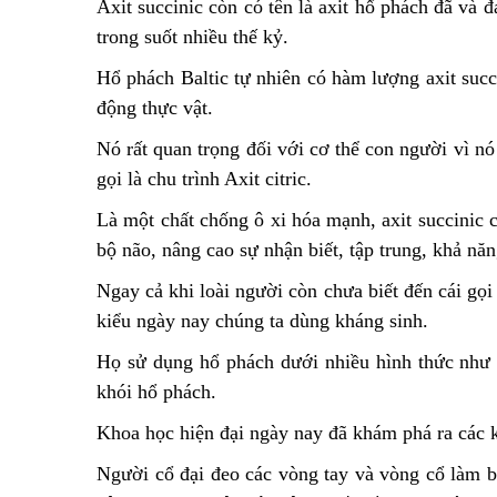
Axit succinic còn có tên là axit hổ phách đã và
trong suốt nhiều thế kỷ.
Hổ phách Baltic tự nhiên có hàm lượng axit succ
động thực vật.
Nó rất quan trọng đối với cơ thể con người vì nó
gọi là chu trình Axit citric.
Là một chất chống ô xi hóa mạnh, axit succinic c
bộ não, nâng cao sự nhận biết, tập trung, khả năn
Ngay cả khi loài người còn chưa biết đến cái gọi
kiểu ngày nay chúng ta dùng kháng sinh.
Họ sử dụng hổ phách dưới nhiều hình thức như 
khói hổ phách.
Khoa học hiện đại ngày nay đã khám phá ra các k
Người cổ đại đeo các vòng tay và vòng cổ làm b