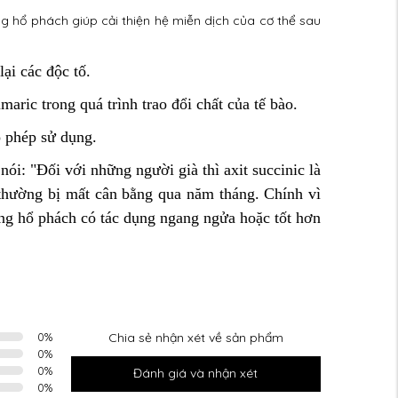
ằng hổ phách giúp cải thiện hệ miễn dịch của cơ thể sau
ại các độc tố.
aric trong quá trình trao đổi chất của tế bào.
 phép sử dụng.
: "Đối với những người già thì axit succinic là
 thường bị mất cân bằng qua năm tháng. Chính vì
ằng hổ phách có tác dụng ngang ngửa hoặc tốt hơn
0
%
Chia sẻ nhận xét về sản phẩm
0
%
0
%
Đánh giá và nhận xét
0
%