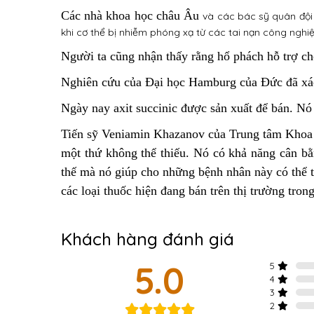
Các nhà khoa học châu Âu
và các bác sỹ quân đội 
khi cơ thể bị nhiễm phóng xạ từ các tai nạn công nghiệ
Người ta cũng nhận thấy rằng hổ phách hỗ trợ cho
Nghiên cứu của Đại học Hamburg của Đức đã xác nh
Ngày nay axit succinic được sản xuất để bán. 
Tiến sỹ Veniamin Khazanov của Trung tâm Khoa h
một thứ không thể thiếu. Nó có khả năng cân bằ
thế mà nó giúp cho những bệnh nhân này có thể t
các loại thuốc hiện đang bán trên thị trường trong
Khách hàng đánh giá
5.0
5
4
3
2