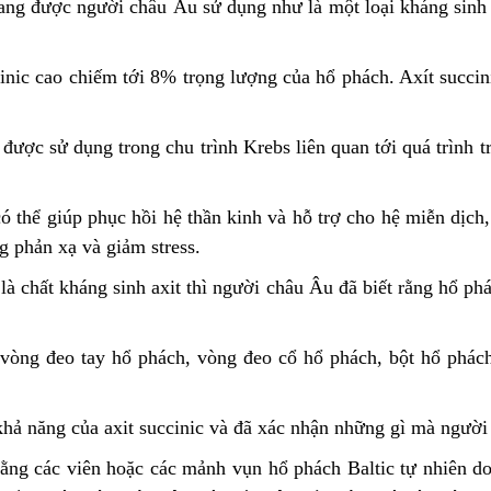
 đang được người châu Âu sử dụng như là một loại kháng sinh
inic cao chiếm tới 8% trọng lượng của hổ phách. Axít succin
 được sử dụng trong chu trình Krebs liên quan tới quá trình t
ó thể giúp phục hồi hệ thần kinh và hỗ trợ cho hệ miễn dịch,
g phản xạ và giảm stress.
 là chất kháng sinh axit thì người châu Âu đã biết rằng hổ p
vòng đeo tay hổ phách, vòng đeo cổ hổ phách, bột hổ phách
hả năng của axit succinic và đã xác nhận những gì mà người 
ằng các viên hoặc các mảnh vụn hổ phách Baltic tự nhiên do