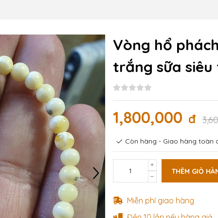
Vòng hổ phách
trắng sữa siêu
1,800,000
đ
3,6
Còn hàng - Giao hàng toàn q
THÊM GIỎ HÀ
Miễn phí giao hàng
Đền 10 lần nếu hàng giả