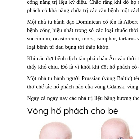
công năng trị liệu kỳ diệu. Chắc rằng khi đó họ
phách có khả năng chữa trị các căn bệnh một các
Một nhà tu hành đạo Dominican có tên là Albert 
bệnh công hiệu nhất trong số các loại thuốc thời
succinium, ocastoreum, mors, camphor, tartarus 
loại bệnh từ đau bụng tới thấp khớp.
Khi các đợt bệnh dịch tàn phá châu Âu vào thời 
thấy khó chịu. Đó là vì khói khi đốt hổ phách có 
Một nhà tu hành người Prussian (vùng Baltic) tê
thợ chế tác hổ phách nào của vùng Gdansk, vùng 
Ngay cả ngày nay các nhà trị liệu bằng hương th
Vòng hổ phách cho bé