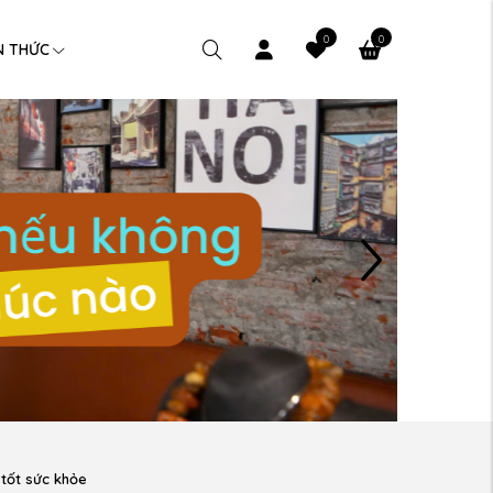
0
0
N THỨC
tốt sức khỏe