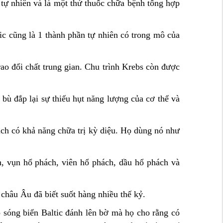
 tự nhiên và là một thứ thuốc chữa bệnh tổng hợp
ic cũng là 1 thành phần tự nhiên có trong mô của
rao đổi chất trung gian. Chu trình Krebs còn được
 bù đắp lại sự thiếu hụt năng lượng của cơ thể và
hách có khả năng chữa trị kỳ diệu. Họ dùng nó như
, vụn hổ phách, viên hổ phách, dầu hổ phách và
châu Âu đã biết suốt hàng nhiều thế kỷ.
 sóng biển Baltic đánh lên bờ mà họ cho rằng có