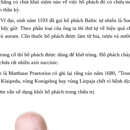
 chẳng có chút khái niệm nào về việc hổ phách đó có chứa mộ
h thần kỳ.
Vĩ đại, sinh năm 1193 đã gọi hổ phách Baltic tự nhiên là Su
 bấy giờ. Theo phân loại của ông ta thì thứ tự về hiệu quả 
và aurum. Cồn thuốc hổ phách được làm từ bia, rượu và nước.
trung cổ thì hổ phách được dùng để khử trùng. Hổ phách chá
chứa rất nhiều axit succinic.
n là Matthaus Praetorius có ghi lại rằng vào năm 1680, "Tr
Klaipeda, vùng Konigsbeg hay vùng Liepaja chết vì bệnh dịc
ơm vẫn sử dụng khói hổ phách trong chữa trị.