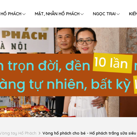
 HỔ PHÁCH
MẶT, NHẪN HỔ PHÁCH
NGỌC TRAI
KIẾ
Vòng tay Hổ Phách
Vòng hổ phách cho bé - Hổ phách trắng sữa siêu 