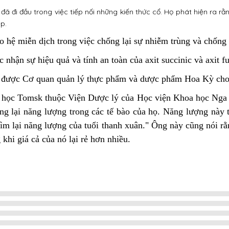
đã đi đầu trong việc tiếp nối những kiến thức cổ. Họ phát hiện ra r
p.
 hệ miễn dịch trong việc chống lại sự nhiễm trùng và chống l
ận sự hiệu quả và tính an toàn của axit succinic và axit fum
Nó được Cơ quan quản lý thực phẩm và dược phẩm Hoa Kỳ cho
ọc Tomsk thuộc Viện Dược lý của Học viện Khoa học Nga nói
ng lại năng lượng trong các tế bào của họ. Năng lượng này
ìm lại năng lượng của tuổi thanh xuân." Ông này cũng nói r
 khi giá cả của nó lại rẻ hơn nhiều.