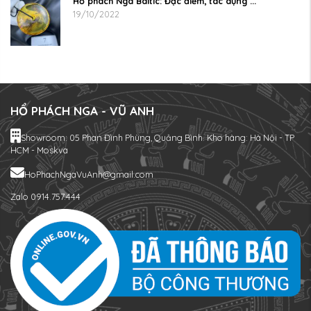
Hổ phách Nga Baltic: Đặc điểm, tác dụng ...
19/10/2022
HỔ PHÁCH NGA - VŨ ANH
Showroom: 05 Phan Đình Phùng, Quảng Bình. Kho hàng: Hà Nội - TP
HCM - Moskva
HoPhachNgaVuAnh@gmail.com
Zalo 0914.757.444