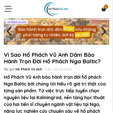
0
Vì Sao Hổ Phách Vũ Anh Dám Bảo
Hành Trọn Đời Hổ Phách Nga Baltic?
Tác giả
Hổ Phách Vũ Anh
17:42 - 01/06/2026
Hổ Phách Vũ Anh bảo hành trọn đời hổ phách
Nga Baltic bởi chúng tôi hiểu rõ giá trị thật của
từng sản phẩm. Từ việc trực tiếp tuyển chọn
nguyên liệu tại Kaliningrad, nền tảng học thuật
của hai tiến sĩ chuyên ngành vật liệu tại Nga,
năng lực nghiên cứu chuyên sâu về hổ phách