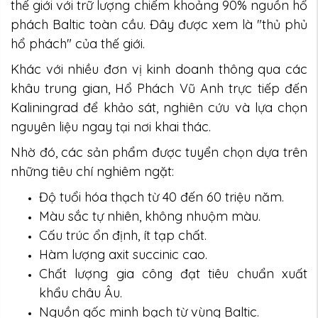
thế giới với trữ lượng chiếm khoảng 90% nguồn hổ
phách Baltic toàn cầu. Đây được xem là "thủ phủ
hổ phách" của thế giới.
Khác với nhiều đơn vị kinh doanh thông qua các
khâu trung gian, Hổ Phách Vũ Anh trực tiếp đến
Kaliningrad để khảo sát, nghiên cứu và lựa chọn
nguyên liệu ngay tại nơi khai thác.
Nhờ đó, các sản phẩm được tuyển chọn dựa trên
những tiêu chí nghiêm ngặt:
Độ tuổi hóa thạch từ 40 đến 60 triệu năm.
Màu sắc tự nhiên, không nhuộm màu.
Cấu trúc ổn định, ít tạp chất.
Hàm lượng axit succinic cao.
Chất lượng gia công đạt tiêu chuẩn xuất
khẩu châu Âu.
Nguồn gốc minh bạch từ vùng Baltic.