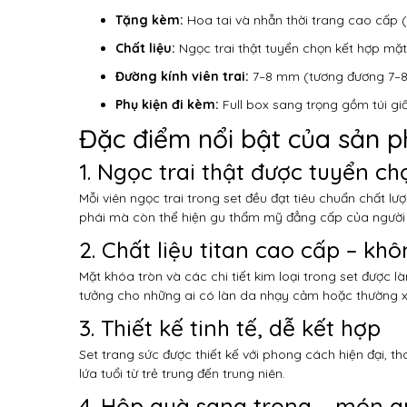
Tặng kèm:
Hoa tai và nhẫn thời trang cao cấp 
Chất liệu:
Ngọc trai thật tuyển chọn kết hợp mặt
Đường kính viên trai:
7–8 mm (tương đương 7–8
Phụ kiện đi kèm:
Full box sang trọng gồm túi gi
Đặc điểm nổi bật của sản 
1. Ngọc trai thật được tuyển ch
Mỗi viên ngọc trai trong set đều đạt tiêu chuẩn chất 
phái mà còn thể hiện gu thẩm mỹ đẳng cấp của người 
2. Chất liệu titan cao cấp – kh
Mặt khóa tròn và các chi tiết kim loại trong set được l
tưởng cho những ai có làn da nhạy cảm hoặc thường xu
3. Thiết kế tinh tế, dễ kết hợp
Set trang sức được thiết kế với phong cách hiện đại, 
lứa tuổi từ trẻ trung đến trung niên.
4. Hộp quà sang trọng – món q