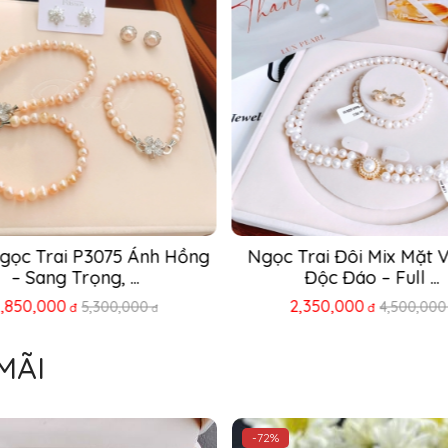
 Ngọc Trai 3 Tầng Mã 
Vòng Cổ Vòng Tay Ngọc Tr
2NTP4050 – Vẻ Đẹp ...
Cấp 3 Món Tặng ...
2,750,000
1,650,000
5,300,000
5,600,000
đ
đ
đ
MÃI
-72%