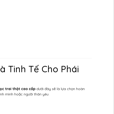
à Tinh Tế Cho Phái
ọc trai thật cao cấp
dưới đây sẽ là lựa chọn hoàn
hính mình hoặc người thân yêu.