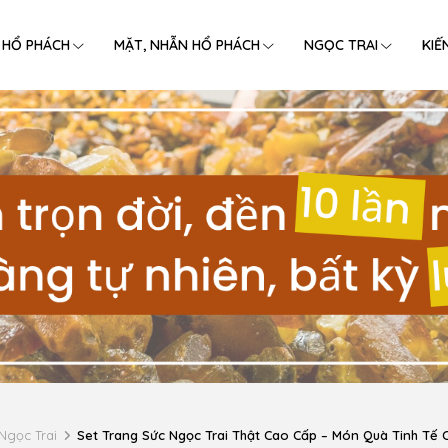
 HỔ PHÁCH
MẶT, NHẪN HỔ PHÁCH
NGỌC TRAI
KIẾ
Ngọc Trai
Set Trang Sức Ngọc Trai Thật Cao Cấp – Món Quà Tinh Tế 