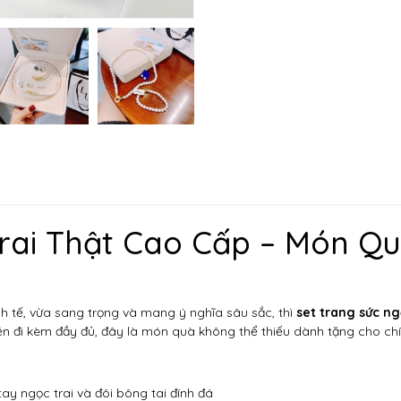
rai Thật Cao Cấp – Món Qu
 tế, vừa sang trọng và mang ý nghĩa sâu sắc, thì
set trang sức ng
 kiện đi kèm đầy đủ, đây là món quà không thể thiếu dành tặng cho c
ay ngọc trai và đôi bông tai đính đá