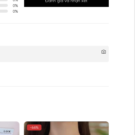
Đánh giá và nhận xét
0
%
0
%
-65%
-48%