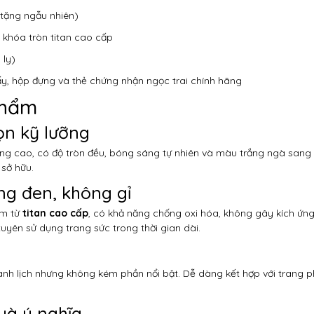
(tặng ngẫu nhiên)
 khóa tròn titan cao cấp
 ly)
ấy, hộp đựng và thẻ chứng nhận ngọc trai chính hãng
phẩm
ọn kỹ lưỡng
lượng cao, có độ tròn đều, bóng sáng tự nhiên và màu trắng ngà sang
sở hữu.
ông đen, không gỉ
àm từ
titan cao cấp
, có khả năng chống oxi hóa, không gây kích ứng
yên sử dụng trang sức trong thời gian dài.
thanh lịch nhưng không kém phần nổi bật. Dễ dàng kết hợp với trang 
uà ý nghĩa