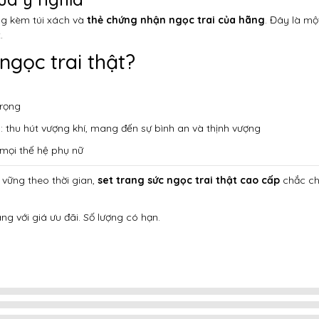
g kèm túi xách và
thẻ chứng nhận ngọc trai của hãng
. Đây là mộ
.
ngọc trai thật?
trọng
 thu hút vượng khí, mang đến sự bình an và thịnh vượng
 mọi thế hệ phụ nữ
n vững theo thời gian,
set trang sức ngọc trai thật cao cấp
chắc ch
g với giá ưu đãi. Số lượng có hạn.