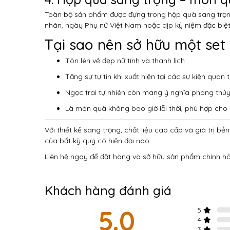
Toàn bộ sản phẩm được đựng trong hộp quà sang trọn
nhân, ngày Phụ nữ Việt Nam hoặc dịp kỷ niệm đặc biệt
Tại sao nên sở hữu một set 
Tôn lên vẻ đẹp nữ tính và thanh lịch
Tăng sự tự tin khi xuất hiện tại các sự kiện quan 
Ngọc trai tự nhiên còn mang ý nghĩa phong thủy:
Là món quà không bao giờ lỗi thời, phù hợp cho
Với thiết kế sang trọng, chất liệu cao cấp và giá trị bề
của bất kỳ quý cô hiện đại nào.
Liên hệ ngay để đặt hàng và sở hữu sản phẩm chính hãn
Khách hàng đánh giá
5.0
5
4
3