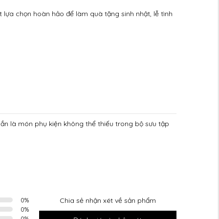
t lựa chọn hoàn hảo để làm quà tặng sinh nhật, lễ tình
ắn là món phụ kiện không thể thiếu trong bộ sưu tập
0
%
Chia sẻ nhận xét về sản phẩm
0
%
0
%