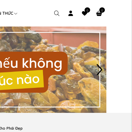
0
0
N THỨC
Cho Phái Đẹp