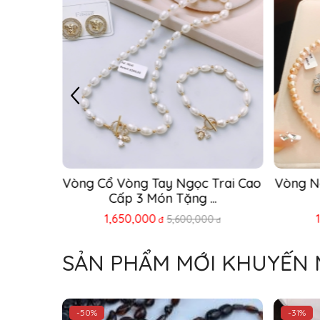
Set Ngọc Trai Tứ Quý Phong 
Set
Thủy  – Bộ Trang ...
25
1,950,000
4,500,000
đ
đ
SẢN PHẨM MỚI KHUYẾN 
-50%
-31%