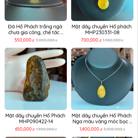
Đá Hổ Phách trắng ngà 
Mặt dây chuyền Hổ phách 
chưa gia công, chế tác ...
MHP230331-08
550,000
700,000
3,000,000
1,980,000
đ
đ
đ
đ
Mặt dây chuyền Hổ Phách 
Mặt dây chuyền Hổ Phách 
MHP090422-14
Nga màu vàng móc bạc ...
650,000
1,400,000
1,900,000
3,000,000
đ
đ
đ
đ