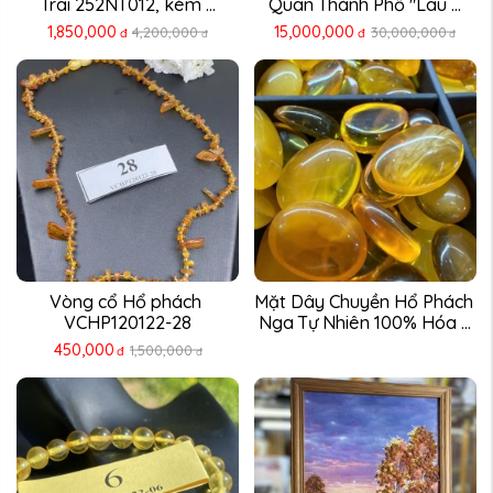
Trai 252NT012, kèm ...
Quan Thành Phố "Lâu ...
1,850,000
15,000,000
4,200,000
30,000,000
đ
đ
đ
đ
Vòng cổ Hổ phách 
Mặt Dây Chuyền Hổ Phách 
VCHP120122-28
Nga Tự Nhiên 100% Hóa ...
450,000
1,500,000
đ
đ