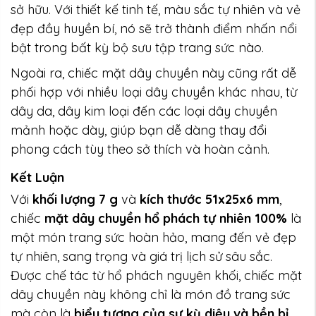
sở hữu. Với thiết kế tinh tế, màu sắc tự nhiên và vẻ
đẹp đầy huyền bí, nó sẽ trở thành điểm nhấn nổi
bật trong bất kỳ bộ sưu tập trang sức nào.
Ngoài ra, chiếc mặt dây chuyền này cũng rất dễ
phối hợp với nhiều loại dây chuyền khác nhau, từ
dây da, dây kim loại đến các loại dây chuyền
mảnh hoặc dày, giúp bạn dễ dàng thay đổi
phong cách tùy theo sở thích và hoàn cảnh.
Kết Luận
Với
khối lượng 7 g
và
kích thước 51x25x6 mm
,
chiếc
mặt dây chuyền hổ phách tự nhiên 100%
là
một món trang sức hoàn hảo, mang đến vẻ đẹp
tự nhiên, sang trọng và giá trị lịch sử sâu sắc.
Được chế tác từ hổ phách nguyên khối, chiếc mặt
dây chuyền này không chỉ là món đồ trang sức
mà còn là
biểu tượng của sự kỳ diệu và bền bỉ