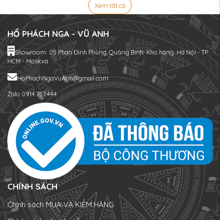
Xem tất cả
HỔ PHÁCH NGA - VŨ ANH
Showroom: 05 Phan Đình Phùng, Quảng Bình. Kho hàng: Hà Nội - TP
HCM - Moskva
HoPhachNgaVuAnh@gmail.com
Zalo 0914.757.444
CHÍNH SÁCH
Chính sách MUA VÀ KIỂM HÀNG