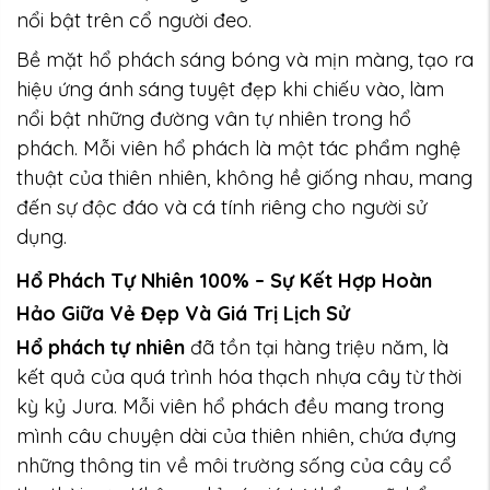
nổi bật trên cổ người đeo.
Bề mặt hổ phách sáng bóng và mịn màng, tạo ra
hiệu ứng ánh sáng tuyệt đẹp khi chiếu vào, làm
nổi bật những đường vân tự nhiên trong hổ
phách. Mỗi viên hổ phách là một tác phẩm nghệ
thuật của thiên nhiên, không hề giống nhau, mang
đến sự độc đáo và cá tính riêng cho người sử
dụng.
Hổ Phách Tự Nhiên 100% – Sự Kết Hợp Hoàn
Hảo Giữa Vẻ Đẹp Và Giá Trị Lịch Sử
Hổ phách tự nhiên
đã tồn tại hàng triệu năm, là
kết quả của quá trình hóa thạch nhựa cây từ thời
kỳ kỷ Jura. Mỗi viên hổ phách đều mang trong
mình câu chuyện dài của thiên nhiên, chứa đựng
những thông tin về môi trường sống của cây cổ