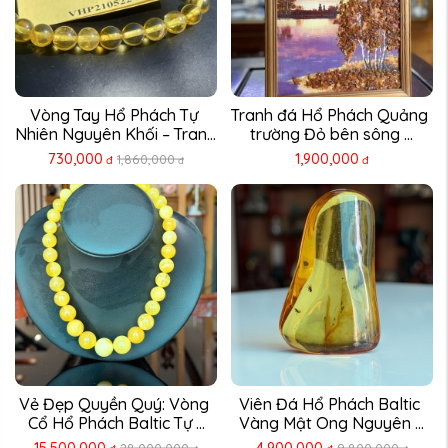
Vòng Tay Hổ Phách Tự 
Tranh đá Hổ Phách Quảng 
Nhiên Nguyên Khối – Trang 
trường Đỏ bên sông ...
...
730,000
1,900,000
1,860,000
đ
đ
đ
Vẻ Đẹp Quyền Quý: Vòng 
Viên Đá Hổ Phách Baltic 
Cổ Hổ Phách Baltic Tự ...
Vàng Mật Ong Nguyên ...