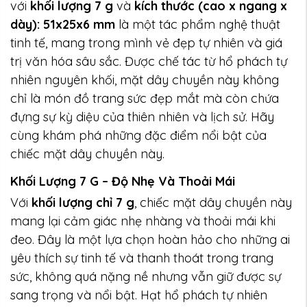
với
khối lượng 7 g
và
kích thước (cao x ngang x
dày): 51x25x6 mm
là một tác phẩm nghệ thuật
tinh tế, mang trong mình vẻ đẹp tự nhiên và giá
trị văn hóa sâu sắc. Được chế tác từ hổ phách tự
nhiên nguyên khối, mặt dây chuyền này không
chỉ là món đồ trang sức đẹp mắt mà còn chứa
đựng sự kỳ diệu của thiên nhiên và lịch sử. Hãy
cùng khám phá những đặc điểm nổi bật của
chiếc mặt dây chuyền này.
Khối Lượng 7 G – Độ Nhẹ Và Thoải Mái
Với
khối lượng chỉ 7 g
, chiếc mặt dây chuyền này
mang lại cảm giác nhẹ nhàng và thoải mái khi
đeo. Đây là một lựa chọn hoàn hảo cho những ai
yêu thích sự tinh tế và thanh thoát trong trang
sức, không quá nặng nề nhưng vẫn giữ được sự
sang trọng và nổi bật. Hạt hổ phách tự nhiên