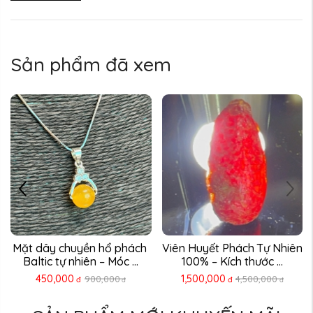
Sản phẩm đã xem
Mặt Dây Chuyền Hổ Phách 
Viên Đá Hổ Phách Baltic 
Nga Tự Nhiên 100% Hóa ...
Vàng Mật Ong Nguyên ...
4,900,000
9,800,000
đ
đ