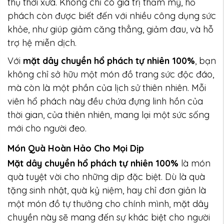
thụ thời xưa. Không chỉ có giá trị thẩm mỹ, hổ
phách còn được biết đến với nhiều công dụng sức
khỏe, như giúp giảm căng thẳng, giảm đau, và hỗ
trợ hệ miễn dịch.
Với
mặt dây chuyền hổ phách tự nhiên 100%
, bạn
không chỉ sở hữu một món đồ trang sức độc đáo,
mà còn là một phần của lịch sử thiên nhiên. Mỗi
viên hổ phách này đều chứa đựng linh hồn của
thời gian, của thiên nhiên, mang lại một sức sống
mới cho người đeo.
Món Quà Hoàn Hảo Cho Mọi Dịp
Mặt dây chuyền hổ phách tự nhiên 100%
là món
quà tuyệt vời cho những dịp đặc biệt. Dù là quà
tặng sinh nhật, quà kỷ niệm, hay chỉ đơn giản là
một món đồ tự thưởng cho chính mình, mặt dây
chuyền này sẽ mang đến sự khác biệt cho người