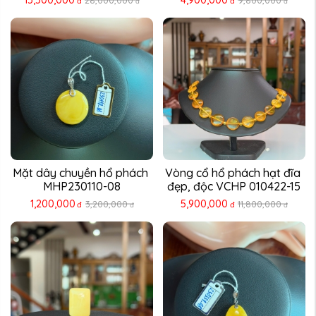
15,500,000
4,900,000
28,000,000
9,800,000
đ
đ
đ
đ
Mặt dây chuyền hổ phách 
Vòng cổ hổ phách hạt đĩa 
MHP230110-08
đẹp, độc VCHP 010422-15
1,200,000
5,900,000
3,200,000
11,800,000
đ
đ
đ
đ