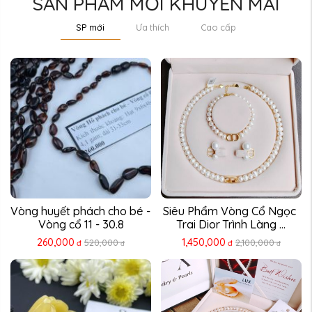
SẢN PHẨM MỚI KHUYẾN MÃI
SP mới
Ưa thích
Cao cấp
Vòng huyết phách cho bé - 
Siêu Phẩm Vòng Cổ Ngọc 
Vòng cổ 11 - 30.8
Trai Dior Trình Làng ...
260,000
1,450,000
520,000
2,100,000
đ
đ
đ
đ