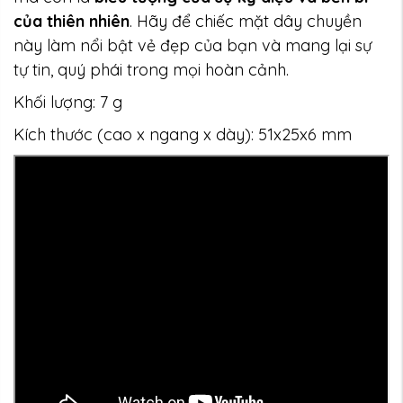
của thiên nhiên
. Hãy để chiếc mặt dây chuyền
này làm nổi bật vẻ đẹp của bạn và mang lại sự
tự tin, quý phái trong mọi hoàn cảnh.
Khối lượng: 7 g
Kích thước (cao x ngang x dày): 51x25x6 mm