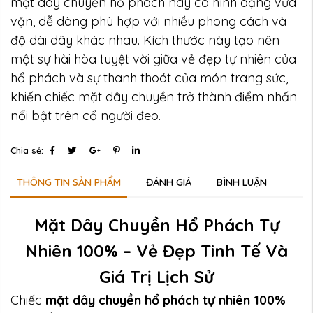
mặt dây chuyền hổ phách này có hình dạng vừa
vặn, dễ dàng phù hợp với nhiều phong cách và
độ dài dây khác nhau. Kích thước này tạo nên
một sự hài hòa tuyệt vời giữa vẻ đẹp tự nhiên của
hổ phách và sự thanh thoát của món trang sức,
khiến chiếc mặt dây chuyền trở thành điểm nhấn
nổi bật trên cổ người đeo.
Chia sẻ:
THÔNG TIN SẢN PHẨM
ĐÁNH GIÁ
BÌNH LUẬN
Mặt Dây Chuyền Hổ Phách Tự
Nhiên 100% – Vẻ Đẹp Tinh Tế Và
Giá Trị Lịch Sử
Chiếc
mặt dây chuyền hổ phách tự nhiên 100%