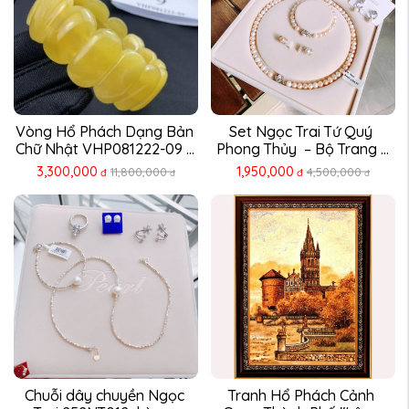
Vòng Hổ Phách Dạng Bản 
Set Ngọc Trai Tứ Quý 
Chữ Nhật VHP081222-09 – 
Phong Thủy  – Bộ Trang ...
...
3,300,000
1,950,000
11,800,000
4,500,000
đ
đ
đ
đ
Chuỗi dây chuyền Ngọc 
Tranh Hổ Phách Cảnh 