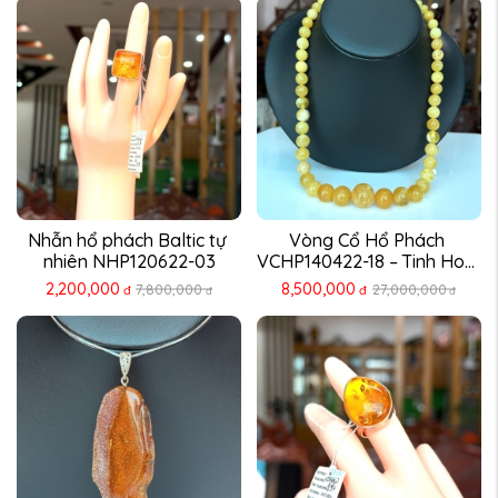
Nhẫn hổ phách Baltic tự 
Vòng Cổ Hổ Phách 
nhiên NHP120622-03
VCHP140422-18 – Tinh Hoa 
...
2,200,000
8,500,000
7,800,000
27,000,000
đ
đ
đ
đ