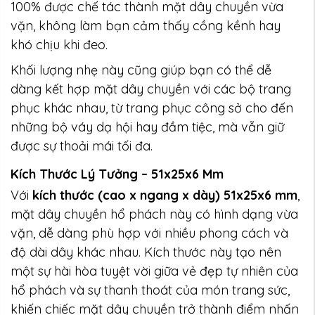
100% được chế tác thành mặt dây chuyền vừa
vặn, không làm bạn cảm thấy cồng kềnh hay
khó chịu khi đeo.
Khối lượng nhẹ này cũng giúp bạn có thể dễ
dàng kết hợp mặt dây chuyền với các bộ trang
phục khác nhau, từ trang phục công sở cho đến
những bộ váy dạ hội hay đầm tiệc, mà vẫn giữ
được sự thoải mái tối đa.
Kích Thước Lý Tưởng – 51x25x6 Mm
Với
kích thước (cao x ngang x dày) 51x25x6 mm
,
mặt dây chuyền hổ phách này có hình dạng vừa
vặn, dễ dàng phù hợp với nhiều phong cách và
độ dài dây khác nhau. Kích thước này tạo nên
một sự hài hòa tuyệt vời giữa vẻ đẹp tự nhiên của
hổ phách và sự thanh thoát của món trang sức,
khiến chiếc mặt dây chuyền trở thành điểm nhấn