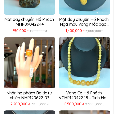
Mặt dây chuyền Hổ Phách 
Mặt dây chuyền Hổ Phách 
MHP090422-14
Nga màu vàng móc bạc ...
650,000
1,400,000
1,900,000
3,000,000
đ
đ
đ
đ
Nhẫn hổ phách Baltic tự 
Vòng Cổ Hổ Phách 
nhiên NHP120622-03
VCHP140422-18 – Tinh Hoa 
...
2,200,000
8,500,000
7,800,000
27,000,000
đ
đ
đ
đ