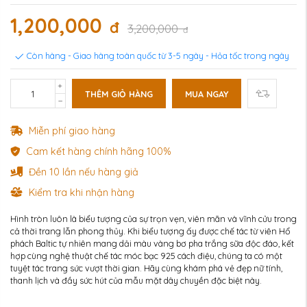
1,200,000
đ
3,200,000
đ
Còn hàng - Giao hàng toàn quốc từ 3-5 ngày - Hỏa tốc trong ngày
THÊM GIỎ HÀNG
MUA NGAY
Miễn phí giao hàng
Cam kết hàng chính hãng 100%
Đền 10 lần nếu hàng giả
Kiểm tra khi nhận hàng
Hình tròn luôn là biểu tượng của sự trọn vẹn, viên mãn và vĩnh cửu trong
cả thời trang lẫn phong thủy. Khi biểu tượng ấy được chế tác từ viên Hổ
phách Baltic tự nhiên mang dải màu vàng bơ pha trắng sữa độc đáo, kết
hợp cùng nghệ thuật chế tác móc bạc 925 cách điệu, chúng ta có một
tuyệt tác trang sức vượt thời gian. Hãy cùng khám phá vẻ đẹp nữ tính,
thanh lịch và đầy sức hút của mẫu mặt dây chuyền đặc biệt này.