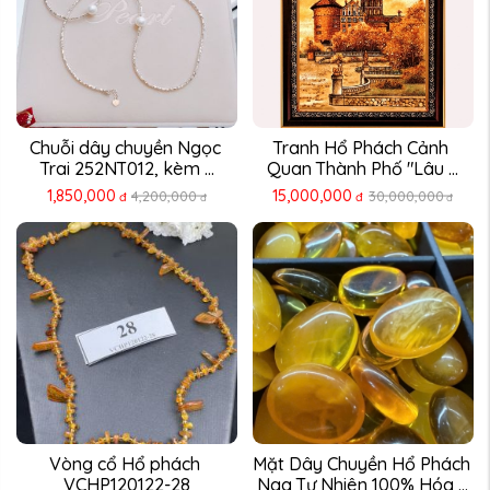
Chuỗi dây chuyền Ngọc 
Tranh Hổ Phách Cảnh 
Trai 252NT012, kèm ...
Quan Thành Phố "Lâu ...
1,850,000
15,000,000
4,200,000
30,000,000
đ
đ
đ
đ
Vòng cổ Hổ phách 
Mặt Dây Chuyền Hổ Phách 
VCHP120122-28
Nga Tự Nhiên 100% Hóa ...