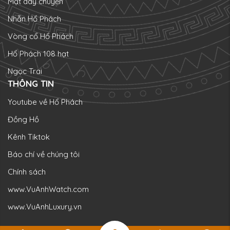
Mặt dây chuyền
Nhẫn Hổ Phách
Vòng cổ Hổ Phách
Hổ Phách 108 hạt
Ngọc Trai
THÔNG TIN
Youtube về Hổ Phách
Đồng Hồ
Kênh Tiktok
Báo chí về chúng tôi
Chính sách
www.VuAnhWatch.com
www.VuAnhLuxury.vn