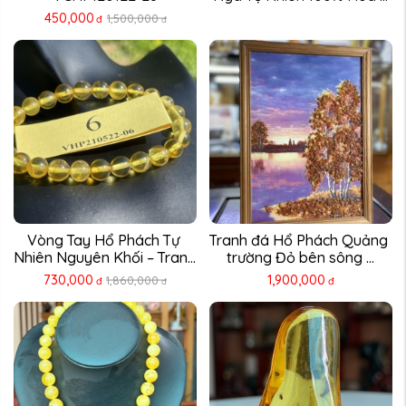
450,000
1,500,000
đ
đ
Vòng Tay Hổ Phách Tự 
Tranh đá Hổ Phách Quảng 
Nhiên Nguyên Khối – Trang 
trường Đỏ bên sông ...
...
730,000
1,900,000
1,860,000
đ
đ
đ