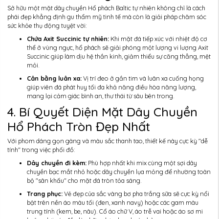
Sở hữu một mặt dây chuyền Hổ phách Baltic tự nhiên không chỉ là cách
phái đẹp khẳng định gu thẩm mỹ tinh tế mà còn là giải pháp chăm sóc
sức khỏe thụ động tuyệt vời:
Chứa Axit Succinic tự nhiên:
Khi mặt đá tiếp xúc với nhiệt độ cơ
thể ở vùng ngực, hổ phách sẽ giải phóng một lượng vi lượng Axit
Succinic giúp làm dịu hệ thần kinh, giảm thiểu sự căng thẳng, mệt
mỏi.
Cân bằng luân xa:
Vị trí đeo ở gần tim và luân xa cuống họng
giúp viên đá phát huy tối đa khả năng điều hòa năng lượng,
mang lại cảm giác bình an, thư thái từ sâu bên trong.
4. Bí Quyết Diện Mặt Dây Chuyền
Hổ Phách Tròn Đẹp Nhất
Với phom dáng gọn gàng và màu sắc thanh tao, thiết kế này cực kỳ "dễ
tính" trong việc phối đồ:
Dây chuyền đi kèm:
Phù hợp nhất khi mix cùng một sợi dây
chuyền bạc mắt nhỏ hoặc dây chuyền lụa mỏng để nhường toàn
bộ "sân khấu" cho mặt đá tròn tỏa sáng.
Trang phục:
Vẻ đẹp của sắc vàng bơ pha trắng sữa sẽ cực kỳ nổi
bật trên nền áo màu tối (đen, xanh navy) hoặc các gam màu
trung tính (kem, be, nâu). Cổ áo chữ V, áo trễ vai hoặc áo sơ mi