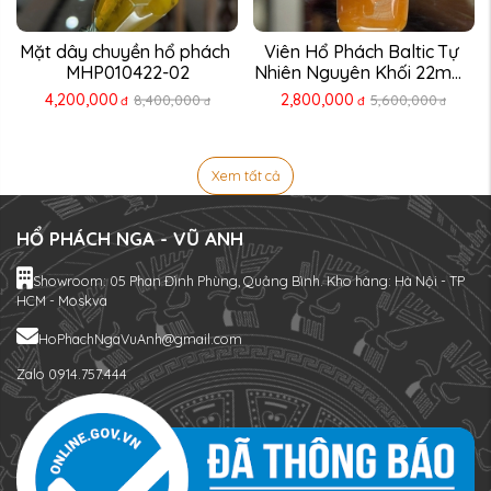
Mặt dây chuyền hổ phách 
Viên Hổ Phách Baltic Tự 
MHP010422-02
Nhiên Nguyên Khối 22mm 
...
4,200,000
2,800,000
8,400,000
5,600,000
đ
đ
đ
đ
Xem tất cả
HỔ PHÁCH NGA - VŨ ANH
Showroom: 05 Phan Đình Phùng, Quảng Bình. Kho hàng: Hà Nội - TP
HCM - Moskva
HoPhachNgaVuAnh@gmail.com
Zalo 0914.757.444