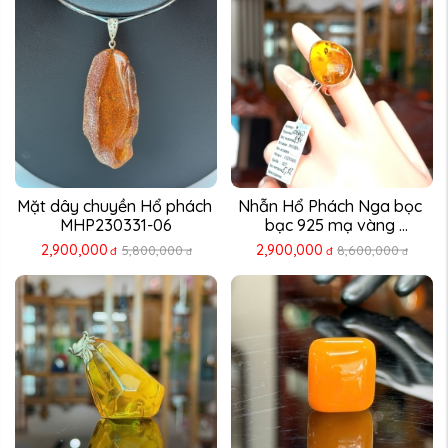
Mặt dây chuyền Hổ phách 
Nhẫn Hổ Phách Nga bọc 
MHP230331-06
bạc 925 mạ vàng 
NHP230311-12
2,900,000
2,900,000
5,800,000
8,600,000
đ
đ
đ
đ