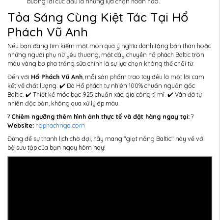
buông lơi cúc đầu là những lựa chọn hoàn hảo.
Tỏa Sáng Cùng Kiệt Tác Tại Hổ
Phách Vũ Anh
Nếu bạn đang tìm kiếm một món quà ý nghĩa dành tặng bản thân hoặc
những người phụ nữ yêu thương, mặt dây chuyền hổ phách Baltic tròn
màu vàng bơ pha trắng sữa chính là sự lựa chọn không thể chối từ.
Đến với
Hổ Phách Vũ Anh
, mỗi sản phẩm trao tay đều là một lời cam
kết về chất lượng: ✔️ Đá Hổ phách tự nhiên 100% chuẩn nguồn gốc
Baltic. ✔️ Thiết kế móc bạc 925 chuẩn xác, gia công tỉ mỉ. ✔️ Vân đá tự
nhiên độc bản, không qua xử lý ép màu.
?
Chiêm ngưỡng thêm hình ảnh thực tế và đặt hàng ngay tại:
?
Website:
hophachnga.com
Đừng để sự thanh lịch chờ đợi, hãy mang "giọt nắng Baltic" này về với
bộ sưu tập của bạn ngay hôm nay!