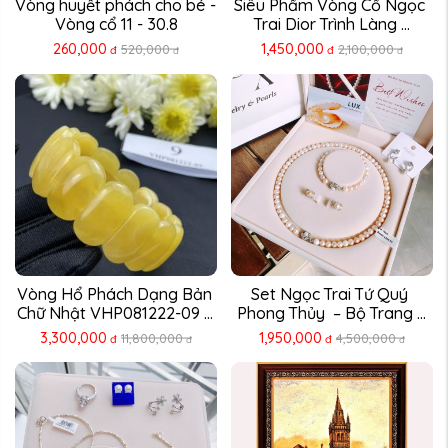
Vòng huyết phách cho bé - 
Siêu Phẩm Vòng Cổ Ngọc 
Vòng cổ 11 - 30.8
Trai Dior Trình Làng ...
260,000
1,450,000
520,000
2,100,000
đ
đ
đ
đ
Vòng Hổ Phách Dạng Bản 
Set Ngọc Trai Tứ Quý 
Chữ Nhật VHP081222-09 – 
Phong Thủy  – Bộ Trang ...
...
3,300,000
1,950,000
11,800,000
4,500,000
đ
đ
đ
đ