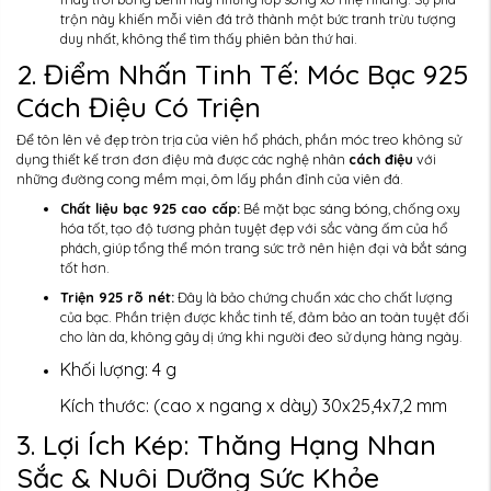
trộn này khiến mỗi viên đá trở thành một bức tranh trừu tượng
duy nhất, không thể tìm thấy phiên bản thứ hai.
2. Điểm Nhấn Tinh Tế: Móc Bạc 925
Cách Điệu Có Triện
Để tôn lên vẻ đẹp tròn trịa của viên hổ phách, phần móc treo không sử
dụng thiết kế trơn đơn điệu mà được các nghệ nhân
cách điệu
với
những đường cong mềm mại, ôm lấy phần đỉnh của viên đá.
Chất liệu bạc 925 cao cấp:
Bề mặt bạc sáng bóng, chống oxy
hóa tốt, tạo độ tương phản tuyệt đẹp với sắc vàng ấm của hổ
phách, giúp tổng thể món trang sức trở nên hiện đại và bắt sáng
tốt hơn.
Triện 925 rõ nét:
Đây là bảo chứng chuẩn xác cho chất lượng
của bạc. Phần triện được khắc tinh tế, đảm bảo an toàn tuyệt đối
cho làn da, không gây dị ứng khi người đeo sử dụng hàng ngày.
Khối lượng: 4 g
Kích thước: (cao x ngang x dày) 30x25,4x7,2 mm
3. Lợi Ích Kép: Thăng Hạng Nhan
Sắc & Nuôi Dưỡng Sức Khỏe