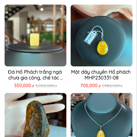
Đá Hổ Phách trắng ngà 
Mặt dây chuyền Hổ phách 
chưa gia công, chế tác ...
MHP230331-08
550,000
700,000
3,000,000
1,980,000
đ
đ
đ
đ