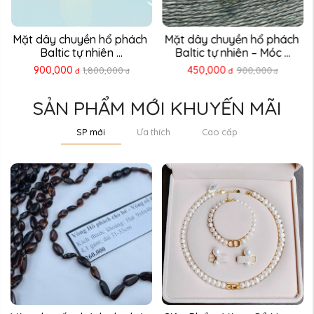
Mặt dây chuyền hổ phách 
Mặt dây chuyền hổ phách 
Baltic tự nhiên ...
Baltic tự nhiên – Móc ...
900,000
450,000
1,800,000
900,000
đ
đ
đ
đ
SẢN PHẨM MỚI KHUYẾN MÃI
SP mới
Ưa thích
Cao cấp