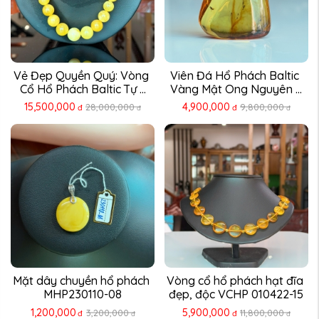
Vẻ Đẹp Quyền Quý: Vòng 
Viên Đá Hổ Phách Baltic 
Cổ Hổ Phách Baltic Tự ...
Vàng Mật Ong Nguyên ...
15,500,000
4,900,000
28,000,000
9,800,000
đ
đ
đ
đ
Mặt dây chuyền hổ phách 
Vòng cổ hổ phách hạt đĩa 
MHP230110-08
đẹp, độc VCHP 010422-15
1,200,000
5,900,000
3,200,000
11,800,000
đ
đ
đ
đ