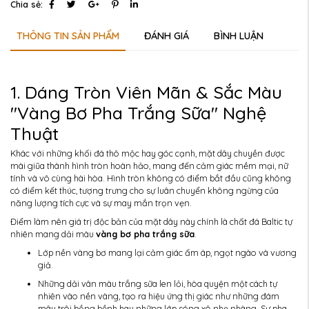
Chia sẻ:
THÔNG TIN SẢN PHẨM
ĐÁNH GIÁ
BÌNH LUẬN
1. Dáng Tròn Viên Mãn & Sắc Màu
"Vàng Bơ Pha Trắng Sữa" Nghệ
Thuật
Khác với những khối đá thô mộc hay góc cạnh, mặt dây chuyền được
mài giũa thành hình tròn hoàn hảo, mang đến cảm giác mềm mại, nữ
tính và vô cùng hài hòa. Hình tròn không có điểm bắt đầu cũng không
có điểm kết thúc, tượng trưng cho sự luân chuyển không ngừng của
năng lượng tích cực và sự may mắn trọn vẹn.
Điểm làm nên giá trị độc bản của mặt dây này chính là chất đá Baltic tự
nhiên mang dải màu
vàng bơ pha trắng sữa
.
Lớp nền vàng bơ mang lại cảm giác ấm áp, ngọt ngào và vương
giả.
Những dải vân màu trắng sữa len lỏi, hòa quyện một cách tự
nhiên vào nền vàng, tạo ra hiệu ứng thị giác như những đám
mây trôi bồng bềnh hay những lớp sóng xô nhẹ nhàng. Sự pha