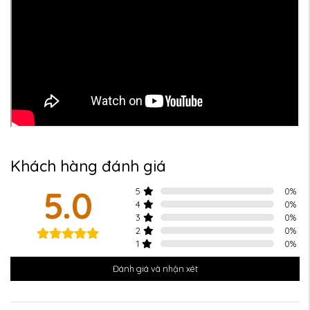
Khách hàng đánh giá
5.0
5
0
%
4
0
%
3
0
%
2
0
%
1
0
%
Đánh giá và nhận xét