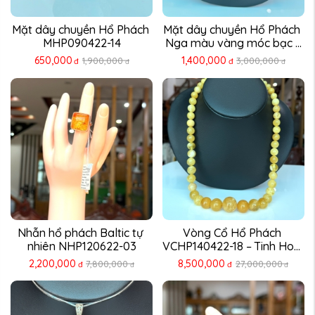
Mặt dây chuyền Hổ Phách 
Mặt dây chuyền Hổ Phách 
MHP090422-14
Nga màu vàng móc bạc ...
650,000
1,400,000
1,900,000
3,000,000
đ
đ
đ
đ
Nhẫn hổ phách Baltic tự 
Vòng Cổ Hổ Phách 
nhiên NHP120622-03
VCHP140422-18 – Tinh Hoa 
...
2,200,000
8,500,000
7,800,000
27,000,000
đ
đ
đ
đ