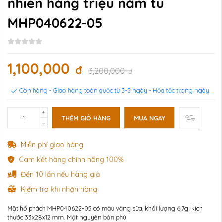
nhiên hàng triệu năm tu
MHP040622-05
1,100,000
đ
3,200,000
đ
Còn hàng - Giao hàng toàn quốc từ 3-5 ngày - Hỏa tốc trong ngày
THÊM GIỎ HÀNG
MUA NGAY
Miễn phí giao hàng
Cam kết hàng chính hãng 100%
Đền 10 lần nếu hàng giả
Kiểm tra khi nhận hàng
Mặt hổ phách MHP040622-05 có màu vàng sữa, khối lượng 6,7g; kích
thước 33x28x12 mm. Mặt nguyên bản phù