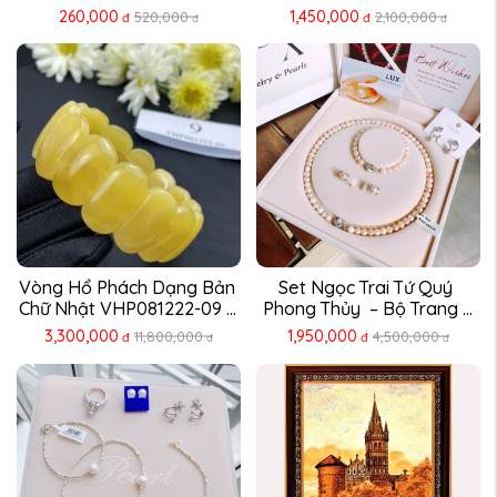
260,000
1,450,000
520,000
2,100,000
đ
đ
đ
đ
Vòng Hổ Phách Dạng Bản 
Set Ngọc Trai Tứ Quý 
Chữ Nhật VHP081222-09 – 
Phong Thủy  – Bộ Trang ...
...
3,300,000
1,950,000
11,800,000
4,500,000
đ
đ
đ
đ