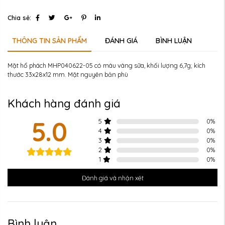
Chia sẻ:
THÔNG TIN SẢN PHẨM
ĐÁNH GIÁ
BÌNH LUẬN
Mặt hổ phách MHP040622-05 có màu vàng sữa, khối lượng 6,7g; kích
thước 33x28x12 mm. Mặt nguyên bản phù
Khách hàng đánh giá
5.0
5
0
%
4
0
%
3
0
%
2
0
%
1
0
%
Đánh giá và nhận xét
Bình luận