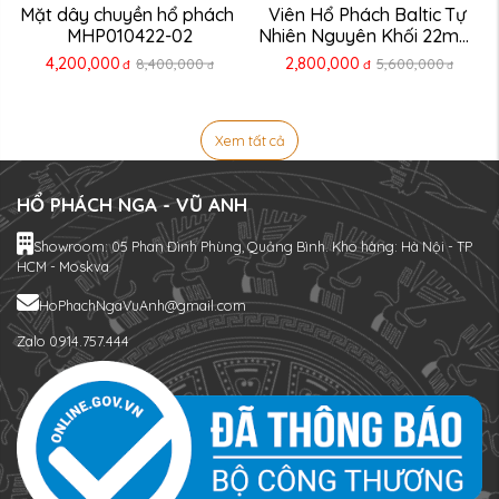
Mặt dây chuyền hổ phách 
Viên Hổ Phách Baltic Tự 
MHP010422-02
Nhiên Nguyên Khối 22mm 
...
4,200,000
2,800,000
8,400,000
5,600,000
đ
đ
đ
đ
Xem tất cả
HỔ PHÁCH NGA - VŨ ANH
Showroom: 05 Phan Đình Phùng, Quảng Bình. Kho hàng: Hà Nội - TP
HCM - Moskva
HoPhachNgaVuAnh@gmail.com
Zalo 0914.757.444