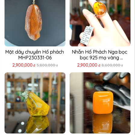
Mặt dây chuyền Hổ phách 
Nhẫn Hổ Phách Nga bọc 
MHP230331-06
bạc 925 mạ vàng 
NHP230311-12
2,900,000
2,900,000
5,800,000
8,600,000
đ
đ
đ
đ