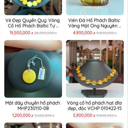
Vẻ Đẹp Quyền Quý: Vòng 
Viên Đá Hổ Phách Baltic 
Cổ Hổ Phách Baltic Tự ...
Vàng Mật Ong Nguyên ...
15,500,000
4,900,000
28,000,000
9,800,000
đ
đ
đ
đ
Mặt dây chuyền hổ phách 
Vòng cổ hổ phách hạt đĩa 
MHP230110-08
đẹp, độc VCHP 010422-15
1,200,000
5,900,000
3,200,000
11,800,000
đ
đ
đ
đ