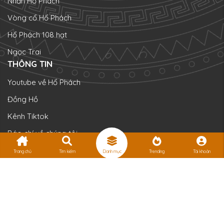
Nhẫn Hổ Phách
Vòng cổ Hổ Phách
Hổ Phách 108 hạt
Ngọc Trai
THÔNG TIN
Youtube về Hổ Phách
Đồng Hồ
Kênh Tiktok
Báo chí về chúng tôi
Chính sách
Trang chủ
Tìm kiếm
Danh mục
Trending
Tài khoản
www.VuAnhWatch.com
www.VuAnhLuxury.vn