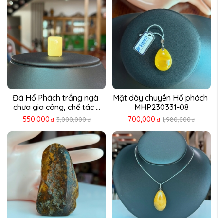
Đá Hổ Phách trắng ngà 
Mặt dây chuyền Hổ phách 
chưa gia công, chế tác ...
MHP230331-08
550,000
700,000
3,000,000
1,980,000
đ
đ
đ
đ