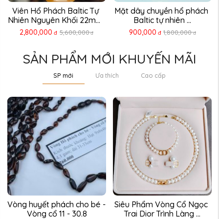
Viên Hổ Phách Baltic Tự 
Mặt dây chuyền hổ phách 
Nhiên Nguyên Khối 22mm 
Baltic tự nhiên ...
...
2,800,000
900,000
5,600,000
1,800,000
đ
đ
đ
đ
SẢN PHẨM MỚI KHUYẾN MÃI
SP mới
Ưa thích
Cao cấp
Vòng huyết phách cho bé - 
Siêu Phẩm Vòng Cổ Ngọc 
Vòng cổ 11 - 30.8
Trai Dior Trình Làng ...