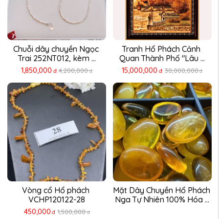
Chuỗi dây chuyền Ngọc 
Tranh Hổ Phách Cảnh 
Trai 252NT012, kèm ...
Quan Thành Phố "Lâu ...
1,850,000
15,000,000
4,200,000
30,000,000
đ
đ
đ
đ
Vòng cổ Hổ phách 
Mặt Dây Chuyền Hổ Phách 
VCHP120122-28
Nga Tự Nhiên 100% Hóa ...
450,000
1,500,000
đ
đ