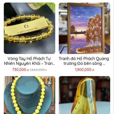
Vòng Tay Hổ Phách Tự 
Tranh đá Hổ Phách Quảng 
Nhiên Nguyên Khối – Trang 
trường Đỏ bên sông ...
...
730,000
1,900,000
1,860,000
đ
đ
đ