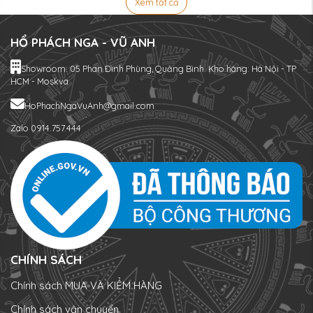
Xem tất cả
HỔ PHÁCH NGA - VŨ ANH
Showroom: 05 Phan Đình Phùng, Quảng Bình. Kho hàng: Hà Nội - TP
HCM - Moskva
HoPhachNgaVuAnh@gmail.com
Zalo 0914.757.444
CHÍNH SÁCH
Chính sách MUA VÀ KIỂM HÀNG
Chính sách vận chuyển