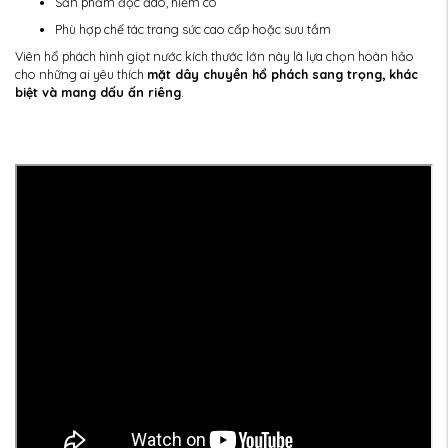
Sản phẩm độc đáo, hiếm có
Phù hợp chế tác trang sức cao cấp hoặc sưu tầm
Viên hổ phách hình giọt nước kích thước lớn này là lựa chọn hoàn hảo
cho những ai yêu thích
mặt dây chuyền hổ phách sang trọng, khác
biệt và mang dấu ấn riêng
.