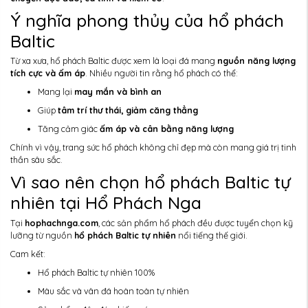
Ý nghĩa phong thủy của hổ phách
Baltic
Từ xa xưa, hổ phách Baltic được xem là loại đá mang
nguồn năng lượng
tích cực và ấm áp
. Nhiều người tin rằng hổ phách có thể:
Mang lại
may mắn và bình an
Giúp
tâm trí thư thái, giảm căng thẳng
Tăng cảm giác
ấm áp và cân bằng năng lượng
Chính vì vậy, trang sức hổ phách không chỉ đẹp mà còn mang giá trị tinh
thần sâu sắc.
Vì sao nên chọn hổ phách Baltic tự
nhiên tại Hổ Phách Nga
Tại
hophachnga.com
, các sản phẩm hổ phách đều được tuyển chọn kỹ
lưỡng từ nguồn
hổ phách Baltic tự nhiên
nổi tiếng thế giới.
Cam kết:
Hổ phách Baltic tự nhiên 100%
Màu sắc và vân đá hoàn toàn tự nhiên