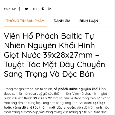
Chia sẻ:
THÔNG TIN SẢN PHẨM
ĐÁNH GIÁ
BÌNH LUẬN
Viên Hổ Phách Baltic Tự
Nhiên Nguyên Khối Hình
Giọt Nước 39x28x27mm –
Tuyệt Tác Mặt Dây Chuyền
Sang Trọng Và Độc Bản
Trong thế giới trang sức tự nhiên,
hổ phách Baltic nguyên khối
luôn
được xem là món quà quý giá của thiên nhiên. Viên hổ phách hình giọt
nước với kích thước
39 x 28 x 27 mm
sở hữu vẻ đẹp trong trẻo, sắc vàng
mật ong ấm áp cùng hiệu ứng ánh sáng lung linh. Khi được
bọc bạc
hoặc vàng để chế tác thành mặt dây chuyền
, viên đá trở thành một
món trang sức cao cấp, vừa sang trọng vừa mang giá trị sưu tầm đặc