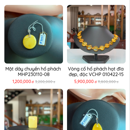
Mặt dây chuyền hổ phách 
Vòng cổ hổ phách hạt đĩa 
MHP230110-08
đẹp, độc VCHP 010422-15
1,200,000
5,900,000
3,200,000
11,800,000
đ
đ
đ
đ