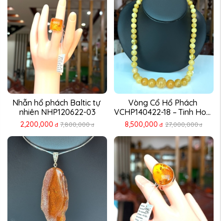
Nhẫn hổ phách Baltic tự 
Vòng Cổ Hổ Phách 
nhiên NHP120622-03
VCHP140422-18 – Tinh Hoa 
...
2,200,000
8,500,000
7,800,000
27,000,000
đ
đ
đ
đ