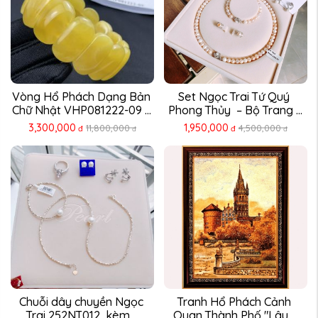
Vòng Hổ Phách Dạng Bản 
Set Ngọc Trai Tứ Quý 
Chữ Nhật VHP081222-09 – 
Phong Thủy  – Bộ Trang ...
...
3,300,000
1,950,000
11,800,000
4,500,000
đ
đ
đ
đ
Chuỗi dây chuyền Ngọc 
Tranh Hổ Phách Cảnh 
Trai 252NT012, kèm ...
Quan Thành Phố "Lâu ...