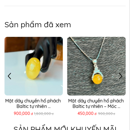
Sản phẩm đã xem
Mặt dây chuyền hổ phách 
Mặt dây chuyền hổ phách 
Baltic tự nhiên ...
Baltic tự nhiên – Móc ...
900,000
450,000
1,800,000
900,000
đ
đ
đ
đ
SẢN PHẨM MỚI KHUYẾN MÃI