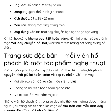
Loại đá:
Hổ phách Baltic tự nhiên
Dạng:
Nguyên khối, hình giọt nước
Kích thước:
39 x 28 x 27 mm
Màu sắc:
Vàng mật ong trong trẻo
Ứng dụng:
Chế tác mặt dây chuyền bọc bạc hoặc bọc vàng
Khi kết hợp cùng
khung bạc 925 hoặc vàng
, viên hổ phách sẽ trở thành
một
mặt dây chuyền nổi bật
, vừa tinh tế vừa mang nét sang trọng cổ
điển.
Trang sức độc bản – mỗi viên hổ
phách là một tác phẩm nghệ thuật
Không giống các loại đá quý được cắt mài theo tiêu chuẩn,
hổ phách
nguyên khối giữ lại hoàn toàn vẻ đẹp tự nhiên
. Chính vì vậy:
Mỗi viên có
vân đá và sắc màu riêng biệt
Không có hai viên hoàn toàn giống nhau
Giá trị sưu tầm và thẩm mỹ cao
Những viên hổ phách lớn, trong và đẹp như thế này thường được những
người yêu trang sức tự nhiên lựa chọn để
tạo nên các mẫu mặt dây
chuyền độc đáo, cá tính và hiếm có
.