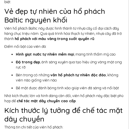
biệt.
Vẻ đẹp tự nhiên của hổ phách
Baltic nguyên khối
Viên hổ phách Baltic này được hình thành từ nhựa cây cổ đại cách đây
hàng chục triệu năm. Qua quá trình hóa thạch tự nhiên, nhựa cây đã trở
thành
hổ phách với màu vàng trong suốt quyến rũ
.
Điểm nổi bật của viên đá:
Hình giọt nước tự nhiên mềm mại
, mang tính thẩm mỹ cao
Độ trong đẹp
, ánh sáng xuyên qua tạo hiệu ứng vàng mật ong
rực rỡ
Bên trong có những
vân hổ phách tự nhiên độc đáo
, không
viên nào giống viên nào
Bề mặt được đánh bóng tinh xảo giúp viên đá sáng và nổi bật
Nhờ kích thước lớn và hình dáng cân đối, viên hổ phách này đặc biệt phù
hợp để
chế tác mặt dây chuyền cao cấp
.
Kích thước lý tưởng để chế tác mặt
dây chuyền
Thông tin chi tiết của viên hổ phách: