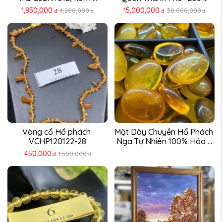
1,850,000
15,000,000
4,200,000
30,000,000
đ
đ
đ
đ
Vòng cổ Hổ phách 
Mặt Dây Chuyền Hổ Phách 
VCHP120122-28
Nga Tự Nhiên 100% Hóa ...
450,000
1,500,000
đ
đ