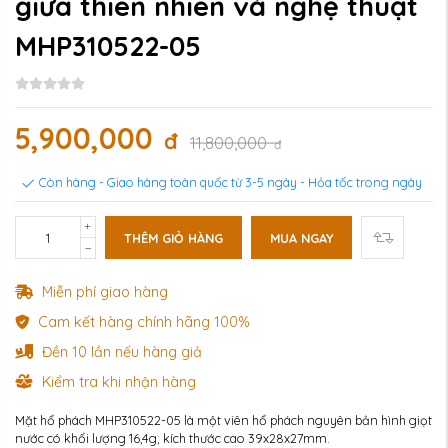
giữa thiên nhiên và nghệ thuật
MHP310522-05
5,900,000
đ
11,800,000
đ
Còn hàng - Giao hàng toàn quốc từ 3-5 ngày - Hỏa tốc trong ngày
THÊM GIỎ HÀNG
MUA NGAY
Miễn phí giao hàng
Cam kết hàng chính hãng 100%
Đền 10 lần nếu hàng giả
Kiểm tra khi nhận hàng
Mặt hổ phách MHP310522-05 là một viên hổ phách nguyên bản hình giọt
nước có khối lượng 16,4g; kích thước cao 39x28x27mm.