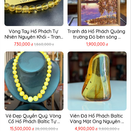
Vòng Tay Hổ Phách Tự 
Tranh đá Hổ Phách Quảng 
Nhiên Nguyên Khối – Trang 
trường Đỏ bên sông ...
...
730,000
1,900,000
1,860,000
đ
đ
đ
Vẻ Đẹp Quyền Quý: Vòng 
Viên Đá Hổ Phách Baltic 
Cổ Hổ Phách Baltic Tự ...
Vàng Mật Ong Nguyên ...
15,500,000
4,900,000
28,000,000
9,800,000
đ
đ
đ
đ