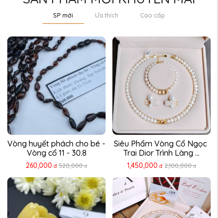
SP mới
Ưa thích
Cao cấp
Vòng huyết phách cho bé - 
Siêu Phẩm Vòng Cổ Ngọc 
Vòng cổ 11 - 30.8
Trai Dior Trình Làng ...
260,000
1,450,000
520,000
2,100,000
đ
đ
đ
đ