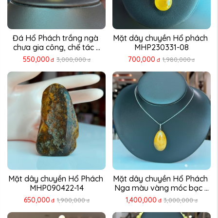
Đá Hổ Phách trắng ngà 
Mặt dây chuyền Hổ phách 
chưa gia công, chế tác ...
MHP230331-08
550,000
700,000
3,000,000
1,980,000
đ
đ
đ
đ
Mặt dây chuyền Hổ Phách 
Mặt dây chuyền Hổ Phách 
MHP090422-14
Nga màu vàng móc bạc ...
650,000
1,400,000
1,900,000
3,000,000
đ
đ
đ
đ