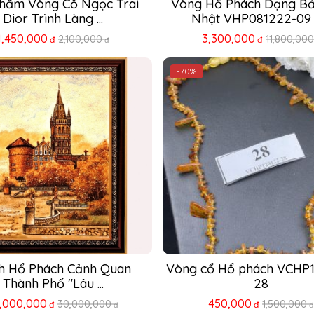
Phẩm Vòng Cổ Ngọc Trai 
Vòng Hổ Phách Dạng Bả
Dior Trình Làng ...
Nhật VHP081222-09 – 
1,450,000
3,300,000
2,100,000
11,800,000
đ
đ
đ
-70%
h Hổ Phách Cảnh Quan 
Vòng cổ Hổ phách VCHP
Thành Phố "Lâu ...
28
5,000,000
450,000
30,000,000
1,500,000
đ
đ
đ
đ