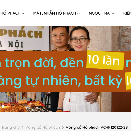
 HỔ PHÁCH
MẶT, NHẪN HỔ PHÁCH
NGỌC TRAI
KIẾ
Trang chủ
Vòng cổ Hổ phách
Vòng cổ Hổ phách VCHP120122-28