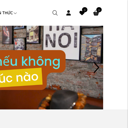
0
0
N THỨC