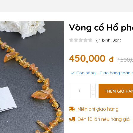
Vòng cổ Hổ ph
(
1
bình luận)
450,000
đ
1,500
Còn hàng - Giao hàng toàn q
THÊM GIỎ HÀ
Miễn phí giao hàng
Đền 10 lần nếu hàng giả