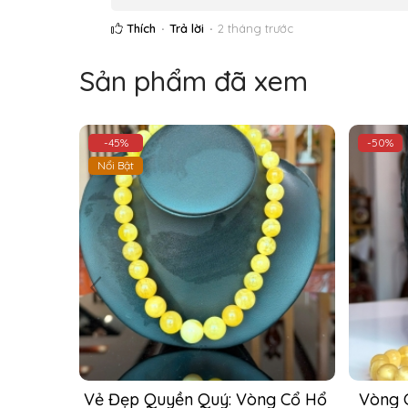
Thích
Trả lời
2 tháng trước
Sản phẩm đã xem
-50%
-50%
 Cổ Hổ 
Vòng Cổ Hổ Phách Baltic Vàng 
Bộ Tr