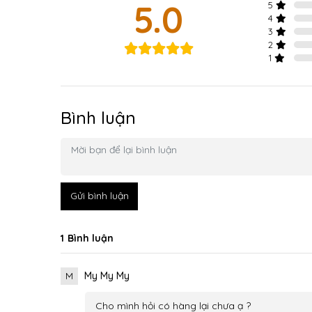
5.0
5
4
3
2
1
Bình luận
Gửi bình luận
1
Bình luận
M
My My My
Cho mình hỏi có hàng lại chưa ạ ?