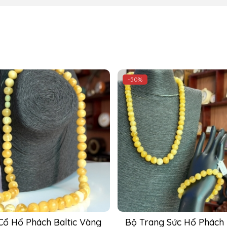
-50%
ang Sức Hổ Phách Baltic 
Combo Vòng Cổ và Vòng 