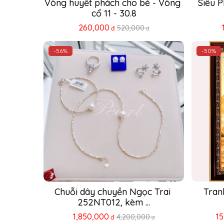
Vòng huyết phách cho bé - Vòng 
Siêu 
cổ 11 - 30.8
260,000
520,000
đ
đ
-56%
-50%
Chuỗi dây chuyền Ngọc Trai 
Tran
252NT012, kèm ...
1,850,000
1
4,200,000
đ
đ