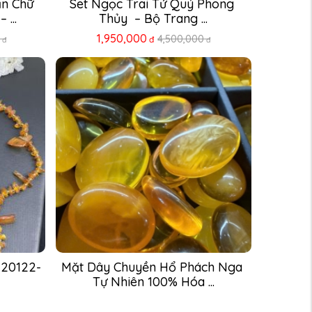
n Chữ 
Set Ngọc Trai Tứ Quý Phong 
...
Thủy  – Bộ Trang ...
1,950,000
4,500,000
đ
đ
đ
120122-
Mặt Dây Chuyền Hổ Phách Nga 
Tự Nhiên 100% Hóa ...