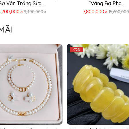
"Vàng Bơ Pha ...
Phách Baltic Vàng ..
,800,000
7,900,000
15,600,000
15,800,00
đ
đ
đ
MÃI
-72%