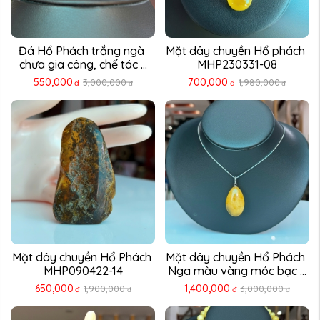
Đá Hổ Phách trắng ngà 
Mặt dây chuyền Hổ phách 
chưa gia công, chế tác ...
MHP230331-08
550,000
700,000
3,000,000
1,980,000
đ
đ
đ
đ
Mặt dây chuyền Hổ Phách 
Mặt dây chuyền Hổ Phách 
MHP090422-14
Nga màu vàng móc bạc ...
650,000
1,400,000
1,900,000
3,000,000
đ
đ
đ
đ