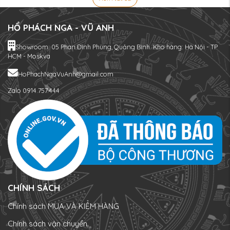
HỔ PHÁCH NGA - VŨ ANH
Showroom: 05 Phan Đình Phùng, Quảng Bình. Kho hàng: Hà Nội - TP
HCM - Moskva
HoPhachNgaVuAnh@gmail.com
Zalo 0914.757.444
CHÍNH SÁCH
Chính sách MUA VÀ KIỂM HÀNG
Chính sách vận chuyển