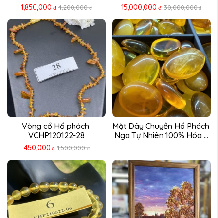
1,850,000
15,000,000
4,200,000
30,000,000
đ
đ
đ
đ
Vòng cổ Hổ phách 
Mặt Dây Chuyền Hổ Phách 
VCHP120122-28
Nga Tự Nhiên 100% Hóa ...
450,000
1,500,000
đ
đ