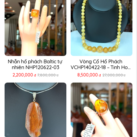
Nhẫn hổ phách Baltic tự 
Vòng Cổ Hổ Phách 
nhiên NHP120622-03
VCHP140422-18 – Tinh Hoa 
...
2,200,000
8,500,000
7,800,000
27,000,000
đ
đ
đ
đ