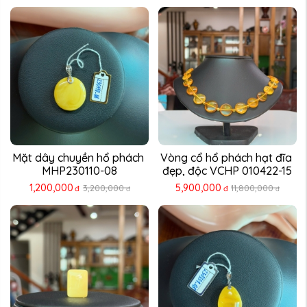
Mặt dây chuyền hổ phách 
Vòng cổ hổ phách hạt đĩa 
MHP230110-08
đẹp, độc VCHP 010422-15
1,200,000
5,900,000
3,200,000
11,800,000
đ
đ
đ
đ