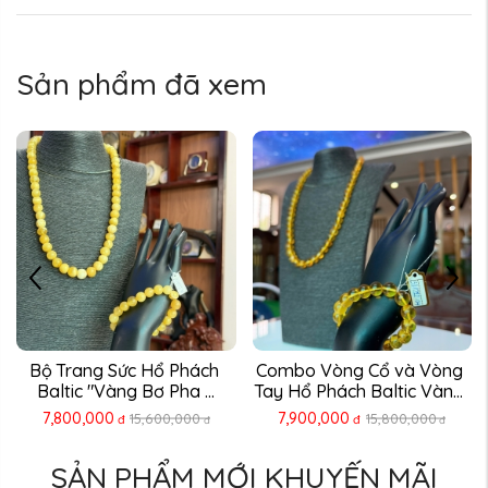
Sản phẩm đã xem
Combo Vòng Cổ và Vòng 
Bộ nhẫn - vòng tay hổ 
Tay Hổ Phách Baltic Vàng 
phách Baltic tự nhiên ...
...
7,900,000
4,300,000
15,800,000
8,600,000
đ
đ
đ
đ
SẢN PHẨM MỚI KHUYẾN MÃI