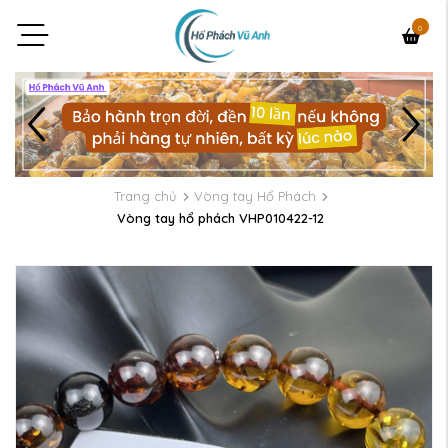
0
Trang chủ
Vòng tay Hổ Phách
Vòng tay hổ phách VHP010422-12