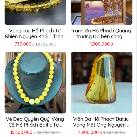
Vòng Tay Hổ Phách Tự 
Tranh đá Hổ Phách Quảng 
Nhiên Nguyên Khối – Trang 
trường Đỏ bên sông ...
...
730,000
1,900,000
1,860,000
đ
đ
đ
Vẻ Đẹp Quyền Quý: Vòng 
Viên Đá Hổ Phách Baltic 
Cổ Hổ Phách Baltic Tự ...
Vàng Mật Ong Nguyên ...
15,500,000
4,900,000
28,000,000
9,800,000
đ
đ
đ
đ