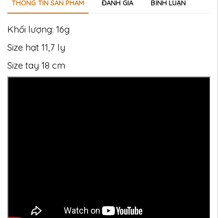
THÔNG TIN SẢN PHẨM
ĐÁNH GIÁ
BÌNH LUẬN
Khối lượng: 16g
Size hạt 11,7 ly
Size tay 18 cm