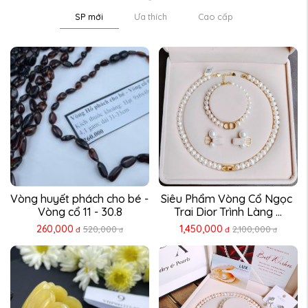
SP mới
Ưa thích
Cao cấp
Vòng huyết phách cho bé - 
Siêu Phẩm Vòng Cổ Ngọc 
Vòng cổ 11 - 30.8
Trai Dior Trình Làng ...
260,000
1,450,000
520,000
2,100,000
đ
đ
đ
đ