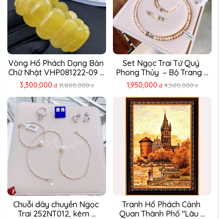
Vòng Hổ Phách Dạng Bản 
Set Ngọc Trai Tứ Quý 
Chữ Nhật VHP081222-09 – 
Phong Thủy  – Bộ Trang ...
...
3,300,000
1,950,000
11,800,000
4,500,000
đ
đ
đ
đ
Chuỗi dây chuyền Ngọc 
Tranh Hổ Phách Cảnh 
Trai 252NT012, kèm ...
Quan Thành Phố "Lâu ...