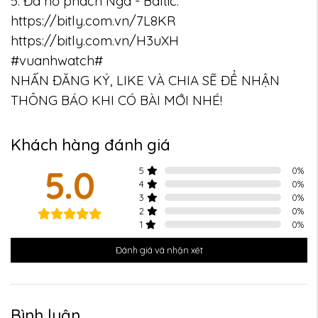
5. Đá hổ phách Nga - Baltic:
https://bitly.com.vn/7L8KR
https://bitly.com.vn/H3uXH
#vuanhwatch#
NHẤN ĐĂNG KÝ, LIKE VÀ CHIA SẼ ĐỂ NHẬN
THÔNG BÁO KHI CÓ BÀI MỚI NHÉ!
Khách hàng đánh giá
5.0
5
0
%
4
0
%
3
0
%
2
0
%
1
0
%
Đánh giá và nhận xét
Bình luận