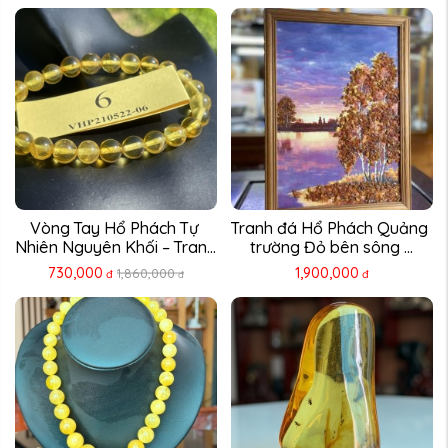
Vòng Tay Hổ Phách Tự 
Tranh đá Hổ Phách Quảng 
Nhiên Nguyên Khối – Trang 
trường Đỏ bên sông ...
...
730,000
1,900,000
1,860,000
đ
đ
đ