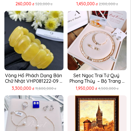
260,000
1,450,000
520,000
2,100,000
đ
đ
đ
đ
Vòng Hổ Phách Dạng Bản 
Set Ngọc Trai Tứ Quý 
Chữ Nhật VHP081222-09 – 
Phong Thủy  – Bộ Trang ...
...
3,300,000
1,950,000
11,800,000
4,500,000
đ
đ
đ
đ