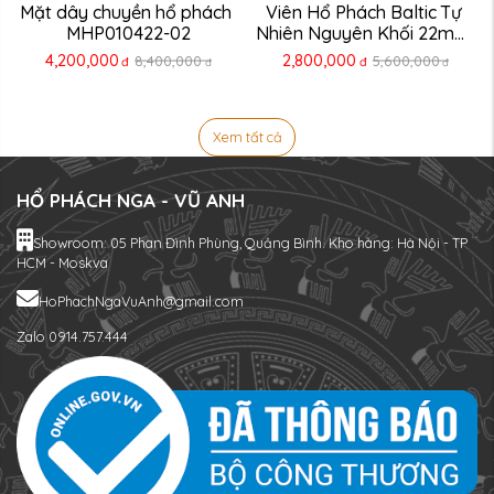
Mặt dây chuyền hổ phách 
Viên Hổ Phách Baltic Tự 
MHP010422-02
Nhiên Nguyên Khối 22mm 
...
4,200,000
2,800,000
8,400,000
5,600,000
đ
đ
đ
đ
Xem tất cả
HỔ PHÁCH NGA - VŨ ANH
Showroom: 05 Phan Đình Phùng, Quảng Bình. Kho hàng: Hà Nội - TP
HCM - Moskva
HoPhachNgaVuAnh@gmail.com
Zalo 0914.757.444