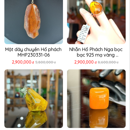
Mặt dây chuyền Hổ phách 
Nhẫn Hổ Phách Nga bọc 
MHP230331-06
bạc 925 mạ vàng 
NHP230311-12
2,900,000
2,900,000
5,800,000
8,600,000
đ
đ
đ
đ