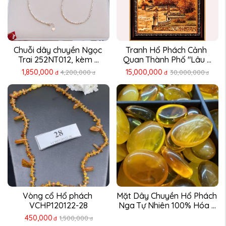
Chuỗi dây chuyền Ngọc 
Tranh Hổ Phách Cảnh 
Trai 252NT012, kèm ...
Quan Thành Phố "Lâu ...
1,850,000
15,000,000
4,200,000
30,000,000
đ
đ
đ
đ
Vòng cổ Hổ phách 
Mặt Dây Chuyền Hổ Phách 
VCHP120122-28
Nga Tự Nhiên 100% Hóa ...
450,000
1,500,000
đ
đ