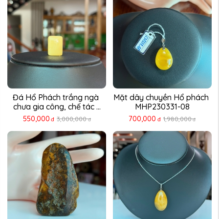
Đá Hổ Phách trắng ngà 
Mặt dây chuyền Hổ phách 
chưa gia công, chế tác ...
MHP230331-08
550,000
700,000
3,000,000
1,980,000
đ
đ
đ
đ