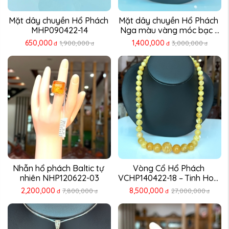
Mặt dây chuyền Hổ Phách 
Mặt dây chuyền Hổ Phách 
MHP090422-14
Nga màu vàng móc bạc ...
650,000
1,400,000
1,900,000
3,000,000
đ
đ
đ
đ
Nhẫn hổ phách Baltic tự 
Vòng Cổ Hổ Phách 
nhiên NHP120622-03
VCHP140422-18 – Tinh Hoa 
...
2,200,000
8,500,000
7,800,000
27,000,000
đ
đ
đ
đ