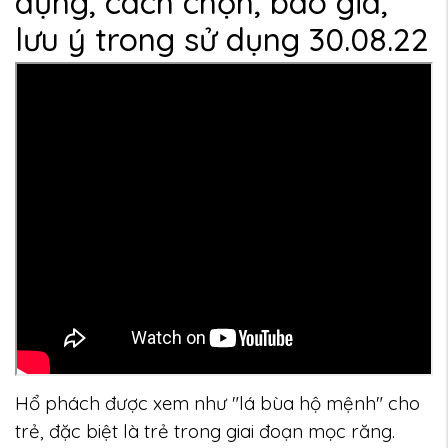
dụng, cách chọn, báo giá,
lưu ý trong sử dụng 30.08.22
Hổ phách được xem như "lá bùa hộ mệnh" cho
trẻ, đặc biệt là trẻ trong giai đoạn mọc răng.