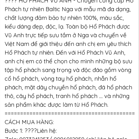
???? HỔ PHÁCH VŨ ANH - Chuyên cung cấp Hổ
Phách tự nhiên Baltic Nga với mẫu mã đa dạng,
chất lượng đảm bảo tự nhiên 100%, màu sắc,
kiểu dáng đẹp, độc, lạ. Toàn bộ Hổ Phách được
Vũ Anh trực tiếp sưu tầm ở Nga và chuyển về
Việt Nam để giới thiệu đến anh chị em yêu thích
Hổ Phách tự nhiên. Đến với Hổ Phách Vũ Anh,
anh chị em có thể chọn cho mình những bộ sưu
tập hổ phách sang trọng và độc đáo gồm vòng
cổ hổ phách, vòng tay hổ phách, nhẫn hổ
phách, mặt dây chuyền hổ phách, đá hổ phách
thô, cây hổ phách, tranh hổ phách .... và những
sản phẩm khác được làm từ Hổ Phách.
==========================================
CÁCH MUA HÀNG:
Bước 1: ????Liên hệ: