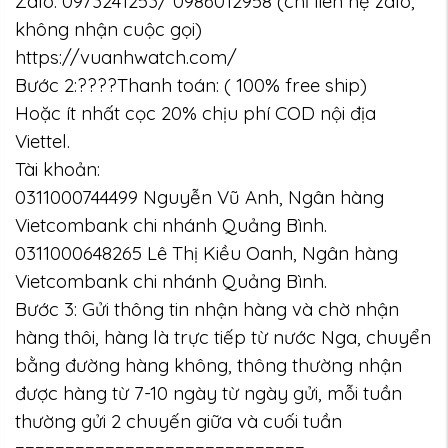
Zalo: 0973241253/ 0986012958 (chỉ liên hệ zalo,
không nhận cuộc gọi)
https://vuanhwatch.com/
Bước 2:????Thanh toán: ( 100% free ship)
Hoặc ít nhất cọc 20% chịu phí COD nội địa
Viettel.
Tài khoản:
0311000744499 Nguyễn Vũ Anh, Ngân hàng
Vietcombank chi nhánh Quảng Bình.
0311000648265 Lê Thị Kiều Oanh, Ngân hàng
Vietcombank chi nhánh Quảng Bình.
Bước 3: Gửi thông tin nhận hàng và chờ nhận
hàng thôi, hàng là trực tiếp từ nước Nga, chuyển
bằng đường hàng không, thông thường nhận
được hàng từ 7-10 ngày từ ngày gửi, mỗi tuần
thường gửi 2 chuyến giữa và cuối tuần