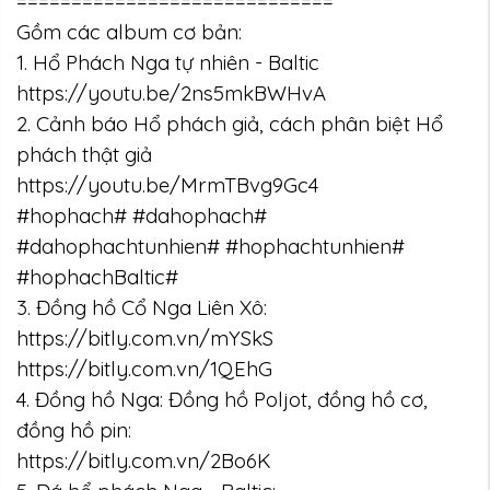
=============================
Gồm các album cơ bản:
1. Hổ Phách Nga tự nhiên - Baltic
https://youtu.be/2ns5mkBWHvA
2. Cảnh báo Hổ phách giả, cách phân biệt Hổ
phách thật giả
https://youtu.be/MrmTBvg9Gc4
#hophach# #dahophach#
#dahophachtunhien# #hophachtunhien#
#hophachBaltic#
3. Đồng hồ Cổ Nga Liên Xô:
https://bitly.com.vn/mYSkS
https://bitly.com.vn/1QEhG
4. Đồng hồ Nga: Đồng hồ Poljot, đồng hồ cơ,
đồng hồ pin:
https://bitly.com.vn/2Bo6K