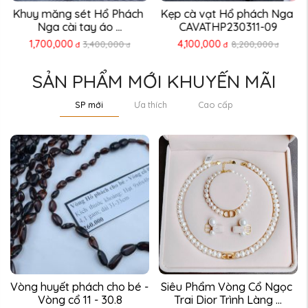
Khuy măng sét Hổ Phách 
Kẹp cà vạt Hổ phách Nga 
Nga cài tay áo ...
CAVATHP230311-09
1,700,000
4,100,000
3,400,000
8,200,000
đ
đ
đ
đ
SẢN PHẨM MỚI KHUYẾN MÃI
SP mới
Ưa thích
Cao cấp
Vòng huyết phách cho bé - 
Siêu Phẩm Vòng Cổ Ngọc 
Vòng cổ 11 - 30.8
Trai Dior Trình Làng ...