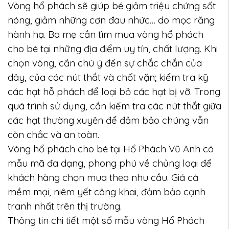
Vòng hổ phách sẽ giúp bé giảm triệu chứng sốt
nóng, giảm những cơn đau nhức… do mọc răng
hành hạ. Ba mẹ cần tìm mua vòng hổ phách
cho bé tại những địa điểm uy tín, chất lượng. Khi
chọn vòng, cần chú ý đến sự chắc chắn của
dây, của các nút thắt và chốt vặn; kiểm tra kỹ
các hạt hỗ phách để loại bỏ các hạt bị vỡ. Trong
quá trình sử dụng, cần kiểm tra các nút thắt giữa
các hạt thường xuyên để đảm bảo chúng vẫn
còn chắc và an toàn.
Vòng hổ phách cho bé tại Hổ Phách Vũ Anh có
mẫu mã đa dạng, phong phú về chủng loại để
khách hàng chọn mua theo nhu cầu. Giá cả
mềm mại, niêm yết công khai, đảm bảo cạnh
tranh nhất trên thị trường.
Thông tin chi tiết một số mẫu vòng Hổ Phách