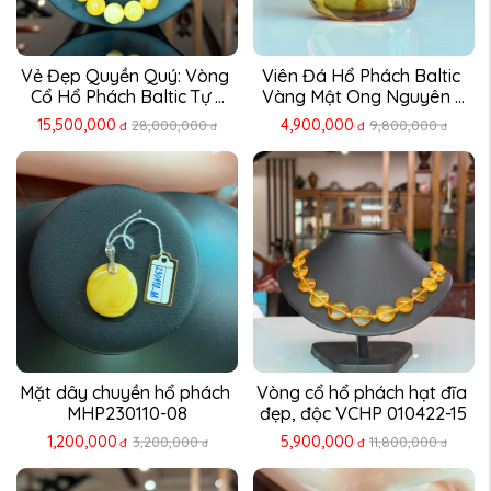
Vẻ Đẹp Quyền Quý: Vòng 
Viên Đá Hổ Phách Baltic 
Cổ Hổ Phách Baltic Tự ...
Vàng Mật Ong Nguyên ...
15,500,000
4,900,000
28,000,000
9,800,000
đ
đ
đ
đ
Mặt dây chuyền hổ phách 
Vòng cổ hổ phách hạt đĩa 
MHP230110-08
đẹp, độc VCHP 010422-15
1,200,000
5,900,000
3,200,000
11,800,000
đ
đ
đ
đ