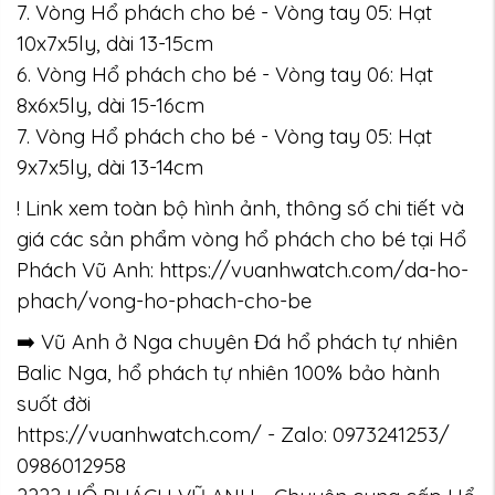
7. Vòng Hổ phách cho bé - Vòng tay 05: Hạt
10x7x5ly, dài 13-15cm
6. Vòng Hổ phách cho bé - Vòng tay 06: Hạt
8x6x5ly, dài 15-16cm
7. Vòng Hổ phách cho bé - Vòng tay 05: Hạt
9x7x5ly, dài 13-14cm
! Link xem toàn bộ hình ảnh, thông số chi tiết và
giá các sản phẩm vòng hổ phách cho bé tại Hổ
Phách Vũ Anh: https://vuanhwatch.com/da-ho-
phach/vong-ho-phach-cho-be
➡️ Vũ Anh ở Nga chuyên Đá hổ phách tự nhiên
Balic Nga, hổ phách tự nhiên 100% bảo hành
suốt đời
https://vuanhwatch.com/ - Zalo: 0973241253/
0986012958