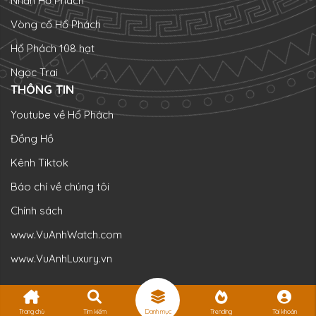
Nhẫn Hổ Phách
Vòng cổ Hổ Phách
Hổ Phách 108 hạt
Ngọc Trai
THÔNG TIN
Youtube về Hổ Phách
Đồng Hồ
Kênh Tiktok
Báo chí về chúng tôi
Chính sách
www.VuAnhWatch.com
www.VuAnhLuxury.vn
Trang chủ
Tìm kiếm
Danh mục
Trending
Tài khoản