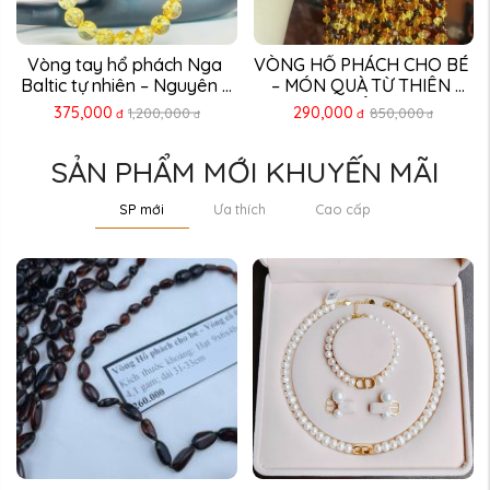
VÒNG HỔ PHÁCH CHO BÉ 
Vòng hổ phách lắc chân 
– MÓN QUÀ TỪ THIÊN 
mix nhiều màu
NHIÊN ...
290,000
250,000
850,000
500,000
đ
đ
đ
đ
SẢN PHẨM MỚI KHUYẾN MÃI
SP mới
Ưa thích
Cao cấp