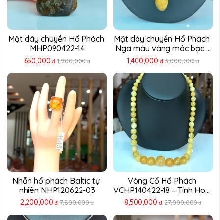
Mặt dây chuyền Hổ Phách 
Mặt dây chuyền Hổ Phách 
MHP090422-14
Nga màu vàng móc bạc ...
650,000
1,400,000
1,900,000
3,000,000
đ
đ
đ
đ
Nhẫn hổ phách Baltic tự 
Vòng Cổ Hổ Phách 
nhiên NHP120622-03
VCHP140422-18 – Tinh Hoa 
...
2,200,000
8,500,000
7,800,000
27,000,000
đ
đ
đ
đ