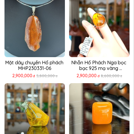
Mặt dây chuyền Hổ phách 
Nhẫn Hổ Phách Nga bọc 
MHP230331-06
bạc 925 mạ vàng 
NHP230311-12
2,900,000
2,900,000
5,800,000
8,600,000
đ
đ
đ
đ