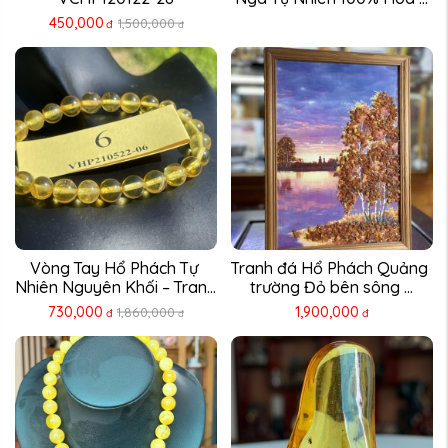
450,000
1,500,000
đ
đ
Vòng Tay Hổ Phách Tự 
Tranh đá Hổ Phách Quảng 
Nhiên Nguyên Khối – Trang 
trường Đỏ bên sông ...
...
730,000
1,900,000
1,860,000
đ
đ
đ