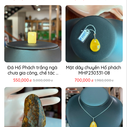
Đá Hổ Phách trắng ngà 
Mặt dây chuyền Hổ phách 
chưa gia công, chế tác ...
MHP230331-08
550,000
700,000
3,000,000
1,980,000
đ
đ
đ
đ