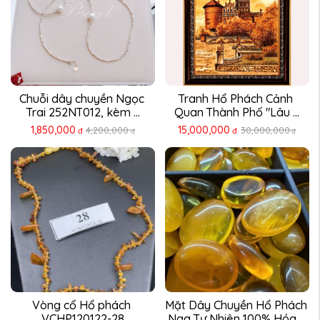
Chuỗi dây chuyền Ngọc 
Tranh Hổ Phách Cảnh 
Trai 252NT012, kèm ...
Quan Thành Phố "Lâu ...
1,850,000
15,000,000
4,200,000
30,000,000
đ
đ
đ
đ
Vòng cổ Hổ phách 
Mặt Dây Chuyền Hổ Phách 
VCHP120122-28
Nga Tự Nhiên 100% Hóa ...