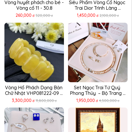
Vòng huyết phách cho bé - 
Siêu Phẩm Vòng Cổ Ngọc 
Vòng cổ 11 - 30.8
Trai Dior Trình Làng ...
260,000
1,450,000
520,000
2,100,000
đ
đ
đ
đ
Vòng Hổ Phách Dạng Bản 
Set Ngọc Trai Tứ Quý 
Chữ Nhật VHP081222-09 – 
Phong Thủy  – Bộ Trang ...
...
3,300,000
1,950,000
11,800,000
4,500,000
đ
đ
đ
đ