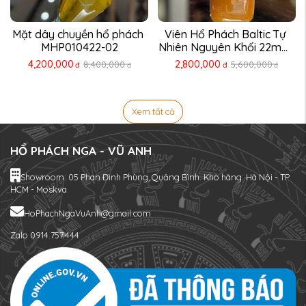
Mặt dây chuyền hổ phách 
Viên Hổ Phách Baltic Tự 
MHP010422-02
Nhiên Nguyên Khối 22mm 
...
4,200,000
2,800,000
8,400,000
5,600,000
đ
đ
đ
đ
Xem tất cả
HỔ PHÁCH NGA - VŨ ANH
Showroom: 05 Phan Đình Phùng, Quảng Bình. Kho hàng: Hà Nội - TP
HCM - Moskva
HoPhachNgaVuAnh@gmail.com
Zalo 0914.757.444