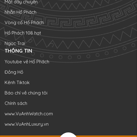
Mặt dây chuyền
Nhẫn Hổ Phách
Vòng cổ Hổ Phách
Hổ Phách 108 hạt
Ngọc Trai
THÔNG TIN
Youtube về Hổ Phách
Đồng Hồ
Kênh Tiktok
Báo chí về chúng tôi
Chính sách
www.VuAnhWatch.com
www.VuAnhLuxury.vn