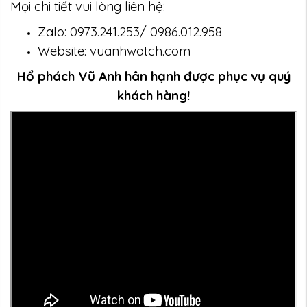
Mọi chi tiết vui lòng liên hệ:
Zalo: 0973.241.253/ 0986.012.958
Website: vuanhwatch.com
Hổ phách Vũ Anh hân hạnh được phục vụ quý
khách hàng!