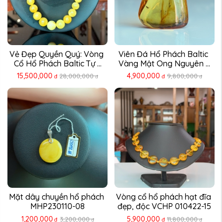
Vẻ Đẹp Quyền Quý: Vòng 
Viên Đá Hổ Phách Baltic 
Cổ Hổ Phách Baltic Tự ...
Vàng Mật Ong Nguyên ...
15,500,000
4,900,000
28,000,000
9,800,000
đ
đ
đ
đ
Mặt dây chuyền hổ phách 
Vòng cổ hổ phách hạt đĩa 
MHP230110-08
đẹp, độc VCHP 010422-15
1,200,000
5,900,000
3,200,000
11,800,000
đ
đ
đ
đ