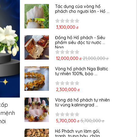
Tác dụng của vòng hổ 
phách cho người lớn - Hổ ...
3,100,000
đ
Đồng hồ Hổ phách - Siêu 
phẩm siêu độc từ nước 
Nga
12,000,000
21,000,000
đ
đ
Vòng hổ phách Nga Baltic 
tự nhiên 100%, bảo ...
2,300,000
đ
Vòng đá hổ phách tự nhiên 
cấp
từ vùng kaliningrad ...
ứ mệnh
hời
5,700,000
5,700,000
đ
đ
Hổ Phách vụn làm gối, 
tranh, trưng bày, chữa 