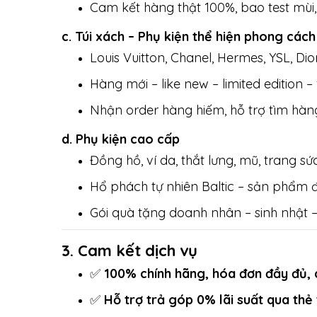
Cam kết hàng thật 100%, bao test mùi
c. Túi xách – Phụ kiện thể hiện phong các
Louis Vuitton, Chanel, Hermes, YSL, Dio
Hàng mới – like new – limited edition – 
Nhận order hàng hiếm, hỗ trợ tìm hàn
d. Phụ kiện cao cấp
Đồng hồ, ví da, thắt lưng, mũ, trang s
Hổ phách tự nhiên Baltic – sản phẩm 
Gói quà tặng doanh nhân – sinh nhật –
3. Cam kết dịch vụ
✅
100% chính hãng, hóa đơn đầy đủ, 
✅
Hỗ trợ trả góp 0% lãi suất qua thẻ 