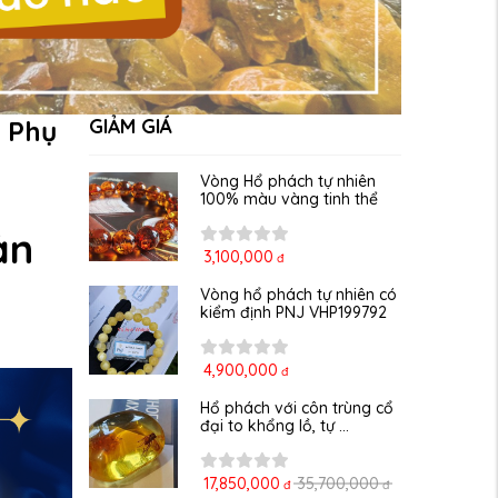
 Phụ
GIẢM GIÁ
Vòng Hổ phách tự nhiên 
100% màu vàng tinh thể
ản
3,100,000
đ
Vòng hổ phách tự nhiên có 
kiểm định PNJ VHP199792
4,900,000
đ
Hổ phách với côn trùng cổ 
đại to khổng lồ, tự ...
17,850,000
35,700,000
đ
đ