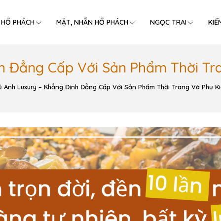
 HỔ PHÁCH
MẶT, NHẪN HỔ PHÁCH
NGỌC TRAI
KIẾ
h Đẳng Cấp Với Sản Phẩm Thời Tr
 Anh Luxury – Khẳng Định Đẳng Cấp Với Sản Phẩm Thời Trang Và Phụ K