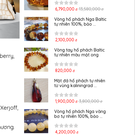
6,790,000
13,580,000
đ
đ
Vòng hổ phách Nga Baltic 
tự nhiên 100%, bảo ...
2,100,000
đ
Vòng tay hổ phách Baltic 
tự nhiên màu mật ong
berry,
820,000
đ
Mặt đá hổ phách tự nhiên 
từ vùng kaliningrad ...
1,900,000
3,800,000
đ
đ
Xerjoff,
Vòng hổ phách Nga vàng 
bơ tự nhiên 100%, bảo ...
hương.
4,200,000
đ