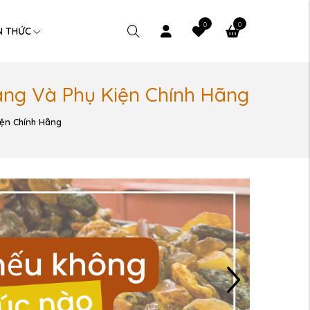
0
0
N THỨC
ang Và Phụ Kiện Chính Hãng
iện Chính Hãng