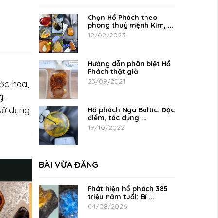
Chọn Hổ Phách theo
phong thuỷ mệnh Kim, ...
12/02/2023
Hướng dẫn phân biệt Hổ
Phách thật giả
23/09/2021
ớc hoa,
g.
 sử dụng
Hổ phách Nga Baltic: Đặc
điểm, tác dụng ...
19/10/2022
BÀI VỪA ĐĂNG
Phát hiện hổ phách 385
triệu năm tuổi: Bí ...
04/08/2026