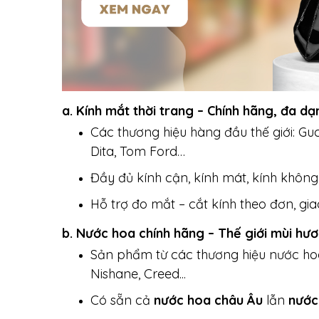
a. Kính mắt thời trang – Chính hãng, đa d
Các thương hiệu hàng đầu thế giới: Guc
Dita, Tom Ford…
Đầy đủ kính cận, kính mát, kính không 
Hỗ trợ đo mắt – cắt kính theo đơn, gia
b. Nước hoa chính hãng – Thế giới mùi hư
Sản phẩm từ các thương hiệu nước hoa 
Nishane, Creed...
Có sẵn cả
nước hoa châu Âu
lẫn
nước