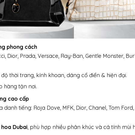
ạng phong cách
ci, Dior, Prada, Versace, Ray-Ban, Gentle Monster, Bur
độ thời trang, kính khoan, dáng cổ điển & hiện đại.
o hàng tận nơi.
ơng cao cấp
danh tiếng: Roja Dove, MFK, Dior, Chanel, Tom Ford, 
 hoa Dubai
, phù hợp nhiều phân khúc và cá tính mùi 