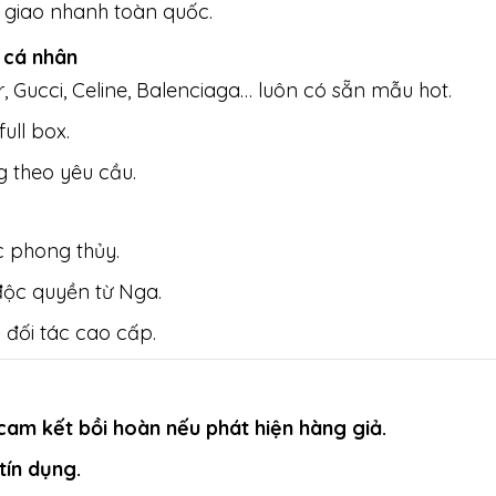
, giao nhanh toàn quốc.
h cá nhân
r, Gucci, Celine, Balenciaga… luôn có sẵn mẫu hot.
full box.
g theo yêu cầu.
ức phong thủy.
độc quyền từ Nga.
 đối tác cao cấp.
cam kết bồi hoàn nếu phát hiện hàng giả.
tín dụng.