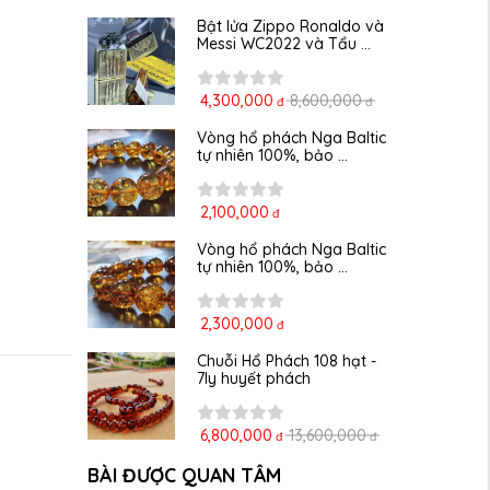
Bật lửa Zippo Ronaldo và 
Messi WC2022 và Tẩu ...
4,300,000
8,600,000
đ
đ
Vòng hổ phách Nga Baltic 
tự nhiên 100%, bảo ...
2,100,000
đ
Vòng hổ phách Nga Baltic 
tự nhiên 100%, bảo ...
2,300,000
đ
Chuỗi Hổ Phách 108 hạt - 
7ly huyết phách
6,800,000
13,600,000
đ
đ
BÀI ĐƯỢC QUAN TÂM