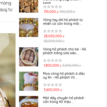
c mảng
bệnh
 quý tự
139,000
700,000
đ
đ
Vòng tay đá hổ phách tự 
nhiên có côn trùng mỗi ...
28,000,000
đ
28,000,000
đ
Vòng hổ phách cho bé - Hổ 
phách trắng sữa siêu ...
1,800,000
3,600,000
đ
đ
Mua vòng hổ phách ở đâu 
uy tín - Hổ phách Vũ ...
3,600,000
đ
Mặt dây chuyền hổ phách 
côn trùng 40 triệu ...